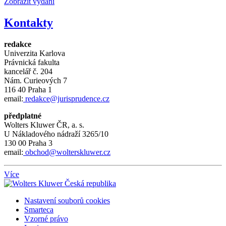
Zobrazit vydání
Kontakty
redakce
Univerzita Karlova
Právnická fakulta
kancelář č.
204
Nám.
Curieových 7
116 40 Praha 1
email:
redakce@jurisprudence.cz
předplatné
Wolters Kluwer ČR, a. s.
U Nákladového nádraží 3265/10
130 00 Praha 3
email:
obchod@wolterskluwer.cz
Více
Nastavení souborů cookies
Smarteca
Vzorné právo