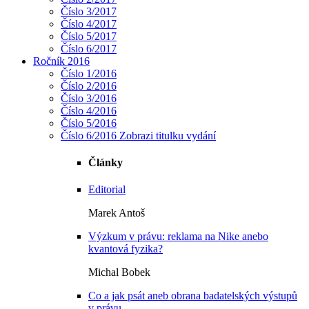
Číslo 3/2017
Číslo 4/2017
Číslo 5/2017
Číslo 6/2017
Ročník 2016
Číslo 1/2016
Číslo 2/2016
Číslo 3/2016
Číslo 4/2016
Číslo 5/2016
Číslo 6/2016
Zobrazi titulku vydání
Články
Editorial
Marek Antoš
Výzkum v právu: reklama na Nike anebo
kvantová fyzika?
Michal Bobek
Co a jak psát aneb obrana badatelských výstupů
v právu