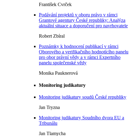
František Cvrček
Podávání projektů v oboru právo v rámci
Grantové agentury České republiky: Analýza
aktuální situace a doporučení pro navrhovatele
Robert Zbíral
Poznámky k hodnocení publikací v rámci
Oborového a verifikačního hodnotícího panelu
pro obor právní vědy a v rámci Expertního
panelu společenské vědy
Monika Pauknerová
Monitoring judikatury
Monitoring judikatury soudů České republiky
Jan Tryzna
Monitoring judikatury Soudního dvora EU a
Tribunálu
Jan Tlamycha