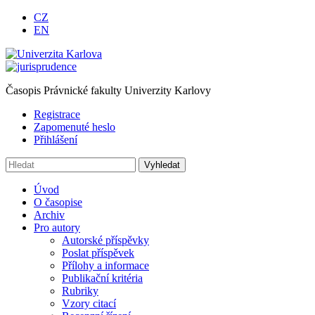
CZ
EN
Časopis Právnické fakulty Univerzity Karlovy
Registrace
Zapomenuté heslo
Přihlášení
Úvod
O časopise
Archiv
Pro autory
Autorské příspěvky
Poslat příspěvek
Přílohy a informace
Publikační kritéria
Rubriky
Vzory citací