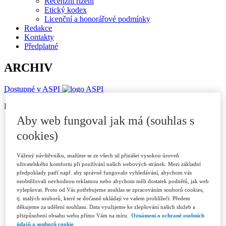
Recenzní řízení
Etický kodex
Licenční a honorářové podmínky
Redakce
Kontakty
Předplatné
ARCHIV
Dostupné v ASPI
ISSN 1802-3843 (print)
Aby web fungoval jak má (souhlas s
Ročník 2026
Číslo 1/2026
cookies)
Číslo 2/2026
Číslo 3/2026
Vážený návštěvníku, snažíme se ze všech sil přinášet vysokou úroveň
Ročník 2025
uživatelského komfortu při používání našich webových stránek. Mezi základní
Číslo 1/2025
předpoklady patří např. aby správně fungovalo vyhledávání, abychom vás
Číslo 2/2025
neobtěžovali nevhodnou reklamou nebo abychom měli dostatek podnětů, jak web
Číslo 3/2025
vylepšovat. Proto od Vás potřebujeme souhlas se zpracováním souborů cookies,
Číslo 4-5/2025
tj. malých souborů, které se dočasně ukládají ve vašem prohlížeči. Předem
Číslo 6/2025
děkujeme za udělení souhlasu. Data využijeme ke zlepšování našich služeb a
Ročník 2024
přizpůsobení obsahu webu přímo Vám na míru.
Oznámení o ochraně osobních
Číslo 1/2024
údajů a souborů cookie