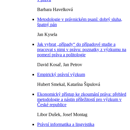
Barbara Havelková
Metodologie v právnickém psaní: dobrý sluha,
špatný pán
Jan Kysela
Jak vybrat „případy“ do případové studie a
pracovat s nimi v právu: poznatky z výzkumu na
pomezí práva a politologie
David Kosař, Jan Petrov
Empirický právní výzkum
Hubert Smekal, Katarína Šipulová
Ekonomický přístup ke zkoumání práva: přehled
metodologie a nástin příležitostí pro výzkum v
České republice
Libor Dušek, Josef Montag
Právní informatika a lingvistika