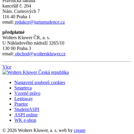
Právnická fakulta
kancelář č.
204
Nám.
Curieových 7
116 40 Praha 1
email:
redakce@jurisprudence.cz
předplatné
Wolters Kluwer ČR, a. s.
U Nákladového nádraží 3265/10
130 00 Praha 3
email:
obchod@wolterskluwer.cz
Více
Nastavení souborů cookies
Smarteca
Vzorné právo
Legisway
Praetor
StudentASPI
ASPI online
WK e-shop
© 2026 Wolters Kluwer, a. s.
web by
cream