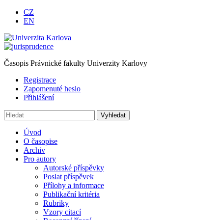
CZ
EN
Časopis Právnické fakulty Univerzity Karlovy
Registrace
Zapomenuté heslo
Přihlášení
Úvod
O časopise
Archiv
Pro autory
Autorské příspěvky
Poslat příspěvek
Přílohy a informace
Publikační kritéria
Rubriky
Vzory citací