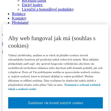
Recenzní řízení
Etický kodex
Licenční a honorářové podmínky
Redakce
Kontakty
Předplatné
ARCHIV
Aby web fungoval jak má (souhlas s
Dostupné v ASPI
cookies)
ISSN 1802-3843 (print)
Vážený návštěvníku, snažíme se ze všech sil přinášet vysokou úroveň
uživatelského komfortu při používání našich webových stránek. Mezi základní
Ročník 2026
předpoklady patří např. aby správně fungovalo vyhledávání, abychom vás
Číslo 1/2026
neobtěžovali nevhodnou reklamou nebo abychom měli dostatek podnětů, jak web
Číslo 2/2026
vylepšovat. Proto od Vás potřebujeme souhlas se zpracováním souborů cookies,
Číslo 3/2026
tj. malých souborů, které se dočasně ukládají ve vašem prohlížeči. Předem
Ročník 2025
děkujeme za udělení souhlasu. Data využijeme ke zlepšování našich služeb a
Číslo 1/2025
přizpůsobení obsahu webu přímo Vám na míru.
Oznámení o ochraně osobních
Číslo 2/2025
údajů a souborů cookie
Číslo 3/2025
Číslo 4-5/2025
Číslo 6/2025
Zamítnout vše kromě nutných cookies
Ročník 2024
Číslo 1/2024