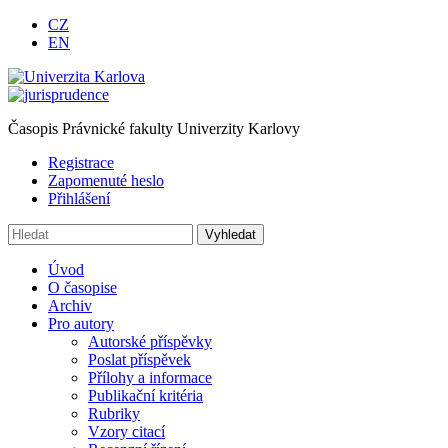
CZ
EN
Časopis Právnické fakulty Univerzity Karlovy
Registrace
Zapomenuté heslo
Přihlášení
Úvod
O časopise
Archiv
Pro autory
Autorské příspěvky
Poslat příspěvek
Přílohy a informace
Publikační kritéria
Rubriky
Vzory citací