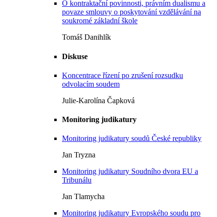
O kontraktační povinnosti, právním dualismu a
povaze smlouvy o poskytování vzdělávání na
soukromé základní škole
Tomáš Danihlík
Diskuse
Koncentrace řízení po zrušení rozsudku
odvolacím soudem
Julie-Karolína Čapková
Monitoring judikatury
Monitoring judikatury soudů České republiky
Jan Tryzna
Monitoring judikatury Soudního dvora EU a
Tribunálu
Jan Tlamycha
Monitoring judikatury Evropského soudu pro