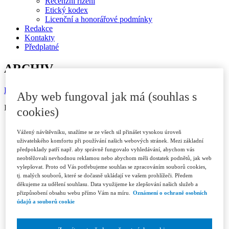
Recenzní řízení
Etický kodex
Licenční a honorářové podmínky
Redakce
Kontakty
Předplatné
ARCHIV
Dostupné v ASPI
Aby web fungoval jak má (souhlas s
ISSN 1802-3843 (print)
cookies)
Ročník 2026
Vážený návštěvníku, snažíme se ze všech sil přinášet vysokou úroveň
Číslo 1/2026
uživatelského komfortu při používání našich webových stránek. Mezi základní
Číslo 2/2026
předpoklady patří např. aby správně fungovalo vyhledávání, abychom vás
Číslo 3/2026
neobtěžovali nevhodnou reklamou nebo abychom měli dostatek podnětů, jak web
Ročník 2025
vylepšovat. Proto od Vás potřebujeme souhlas se zpracováním souborů cookies,
Číslo 1/2025
tj. malých souborů, které se dočasně ukládají ve vašem prohlížeči. Předem
Číslo 2/2025
děkujeme za udělení souhlasu. Data využijeme ke zlepšování našich služeb a
Číslo 3/2025
přizpůsobení obsahu webu přímo Vám na míru.
Oznámení o ochraně osobních
Číslo 4-5/2025
údajů a souborů cookie
Číslo 6/2025
Ročník 2024
Číslo 1/2024