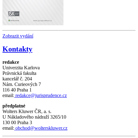
Zobrazit vydání
Kontakty
redakce
Univerzita Karlova
Právnická fakulta
kancelář č.
204
Nám.
Curieových 7
116 40 Praha 1
email:
redakce@jurisprudence.cz
předplatné
Wolters Kluwer ČR, a. s.
U Nákladového nádraží 3265/10
130 00 Praha 3
email:
obchod@wolterskluwer.cz