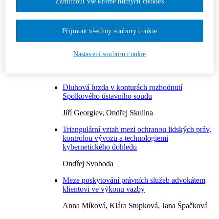
Zamítnout vše kromě nutných cookies
Číslo 2/2024
Číslo 3/2024
Číslo 4/2024
Zobrazi titulku vydání
Přijmout všechny soubory cookie
Editorial
Marek Antoš
Nastavení souborů cookie
Články
Dluhová brzda v konturách rozhodnutí
Spolkového ústavního soudu
Jiří Georgiev, Ondřej Skulina
Triangulární vztah mezi ochranou lidských práv,
kontrolou vývozu a technologiemi
kybernetického dohledu
Ondřej Svoboda
Meze poskytování právních služeb advokátem
klientovi ve výkonu vazby
Anna Míková, Klára Stupková, Jana Špačková