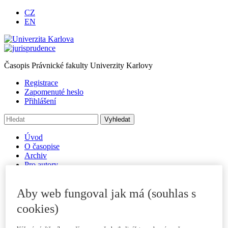
CZ
EN
Časopis Právnické fakulty Univerzity Karlovy
Registrace
Zapomenuté heslo
Přihlášení
Úvod
O časopise
Archiv
Pro autory
Autorské příspěvky
Poslat příspěvek
Aby web fungoval jak má (souhlas s
Přílohy a informace
Publikační kritéria
cookies)
Rubriky
Vzory citací