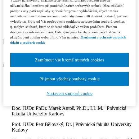
Recenzní řízení
Vážený návštěvníku, snažíme se ze všech sil přinášet vysokou úroveň
Etický kodex
uživatelského komfortu při používání našich webových stránek. Mezi základní
předpoklady patří např. aby správně fungovalo vyhledávání, abychom vás
Licenční a honorářové podmínky
neobtěžovali nevhodnou reklamou nebo abychom měli dostatek podnětů, jak web
Redakce
vylepšovat. Proto od Vás potřebujeme souhlas se zpracováním souborů cookies,
Kontakty
tj. malých souborů, které se dočasně ukládají ve vašem prohlížeči. Předem
Předplatné
děkujeme za udělení souhlasu. Data využijeme ke zlepšování našich služeb a
přizpůsobení obsahu webu přímo Vám na míru.
Oznámení o ochraně osobních
Redakce
údajů a souborů cookie
Zamítnout vše kromě nutných cookies
Redakční rada:
Doc. JUDr. Katarzyna Žák Krzyžanková, Ph.D. | Právnická
Přijmout všechny soubory cookie
fakulta Univerzity Karlovy
- šéfredaktorka
Mgr. Tomáš Doležil, LL.M. Eur., Ph.D | AK JŠK
- předseda
Nastavení souborů cookie
redakční rady
Doc. JUDr. PhDr. Marek Antoš, Ph.D., LL.M. | Právnická
fakulta Univerzity Karlovy
Prof. JUDr. Petr Bělovský, Dr. | Právnická fakulta Univerzity
Karlovy