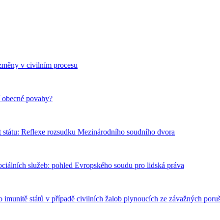
změny v civilním procesu
ní obecné povahy?
t státu: Reflexe rozsudku Mezinárodního soudního dvora
ciálních služeb: pohled Evropského soudu pro lidská práva
unitě států v případě civilních žalob plynoucích ze závažných poruše