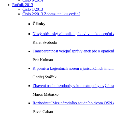
Číslo 6/2014
Ročník 2013
Číslo 1/2013
Číslo 2/2013
Zobrazi titulku vydání
Články
Nový občanský zákoník a jeho vliv na koncepční 
Karel Svoboda
Transparentnost veřejné správy aneb jde o opatře
Petr Kolman
K poměru kogentních norem a jurisdikčních imuni
Ondřej Sváček
Zbavení osobní svobody v kontextu pobytových so
Maroš Matiaško
Rozhodnutí Mezinárodního soudního dvora OSN o im
Pavel Caban