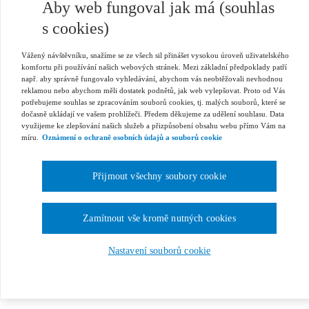
Aby web fungoval jak má (souhlas
s cookies)
Vážený návštěvníku, snažíme se ze všech sil přinášet vysokou úroveň uživatelského
komfortu při používání našich webových stránek. Mezi základní předpoklady patří
např. aby správně fungovalo vyhledávání, abychom vás neobtěžovali nevhodnou
reklamou nebo abychom měli dostatek podnětů, jak web vylepšovat. Proto od Vás
potřebujeme souhlas se zpracováním souborů cookies, tj. malých souborů, které se
dočasně ukládají ve vašem prohlížeči. Předem děkujeme za udělení souhlasu. Data
využijeme ke zlepšování našich služeb a přizpůsobení obsahu webu přímo Vám na
míru.
Oznámení o ochraně osobních údajů a souborů cookie
Přijmout všechny soubory cookie
Zamítnout vše kromě nutných cookies
Nastavení souborů cookie