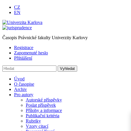
CZ
EN
Časopis Právnické fakulty Univerzity Karlovy
Registrace
Zapomenuté heslo
Přihlášení
Úvod
O časopise
Archiv
Pro autory
Autorské příspěvky
Poslat příspěvek
Přílohy a informace
Publikační kritéria
Rubriky
Vzory citací