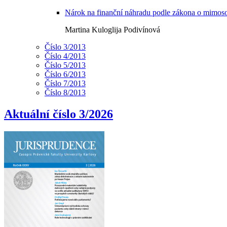
Nárok na finanční náhradu podle zákona o mimosou
Martina Kuloglija Podivínová
Číslo 3/2013
Číslo 4/2013
Číslo 5/2013
Číslo 6/2013
Číslo 7/2013
Číslo 8/2013
Aktuální číslo 3/2026