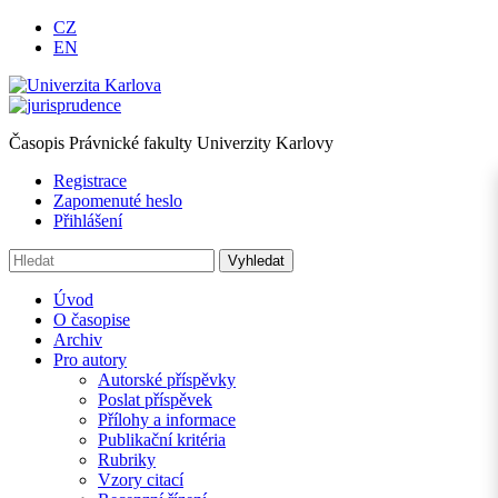
CZ
EN
Časopis Právnické fakulty Univerzity Karlovy
Registrace
Zapomenuté heslo
Přihlášení
Úvod
O časopise
Archiv
Pro autory
Autorské příspěvky
Poslat příspěvek
Přílohy a informace
Publikační kritéria
Rubriky
Vzory citací