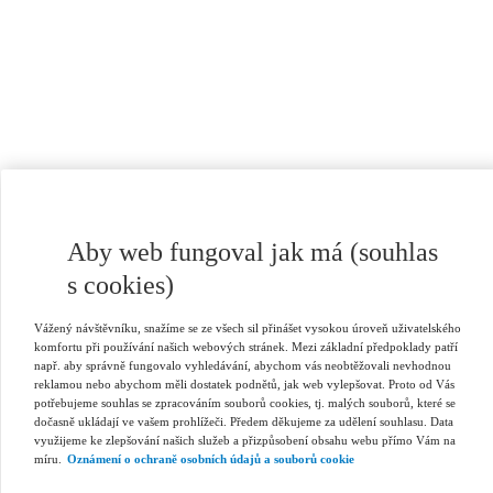
Aby web fungoval jak má (souhlas
s cookies)
Vážený návštěvníku, snažíme se ze všech sil přinášet vysokou úroveň uživatelského
komfortu při používání našich webových stránek. Mezi základní předpoklady patří
např. aby správně fungovalo vyhledávání, abychom vás neobtěžovali nevhodnou
reklamou nebo abychom měli dostatek podnětů, jak web vylepšovat. Proto od Vás
potřebujeme souhlas se zpracováním souborů cookies, tj. malých souborů, které se
dočasně ukládají ve vašem prohlížeči. Předem děkujeme za udělení souhlasu. Data
využijeme ke zlepšování našich služeb a přizpůsobení obsahu webu přímo Vám na
míru.
Oznámení o ochraně osobních údajů a souborů cookie