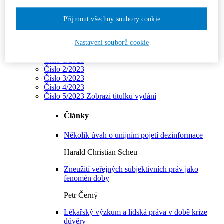
Číslo 2/2024
Číslo 3/2024
Přijmout všechny soubory cookie
Číslo 4/2024
Číslo 5/2024
Číslo 6/2024
Nastavení souborů cookie
Ročník 2023
Číslo 1/2023
Číslo 2/2023
Číslo 3/2023
Číslo 4/2023
Číslo 5/2023
Zobrazi titulku vydání
Články
Několik úvah o unijním pojetí dezinformace
Harald Christian Scheu
Zneužití veřejných subjektivních práv jako
fenomén doby
Petr Černý
Lékařský výzkum a lidská práva v době krize
důvěry