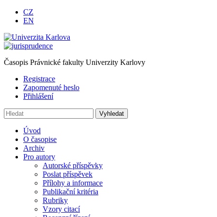
CZ
EN
Časopis Právnické fakulty Univerzity Karlovy
Registrace
Zapomenuté heslo
Přihlášení
Úvod
O časopise
Archiv
Pro autory
Autorské příspěvky
Poslat příspěvek
Přílohy a informace
Publikační kritéria
Rubriky
Vzory citací