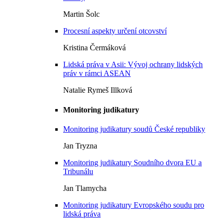
Martin Šolc
Procesní aspekty určení otcovství
Kristina Čermáková
Lidská práva v Asii: Vývoj ochrany lidských
práv v rámci ASEAN
Natalie Rymeš Illková
Monitoring judikatury
Monitoring judikatury soudů České republiky
Jan Tryzna
Monitoring judikatury Soudního dvora EU a
Tribunálu
Jan Tlamycha
Monitoring judikatury Evropského soudu pro
lidská práva