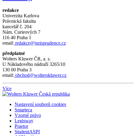
redakce
Univerzita Karlova
Právnická fakulta
kancelář č.
204
Nám.
Curieových 7
116 40 Praha 1
email:
redakce@jurisprudence.cz
předplatné
Wolters Kluwer ČR, a. s.
U Nákladového nádraží 3265/10
130 00 Praha 3
email:
obchod@wolterskluwer.cz
Více
Nastavení souborů cookies
Smarteca
Vzorné právo
Legisway
Praetor
StudentASPI