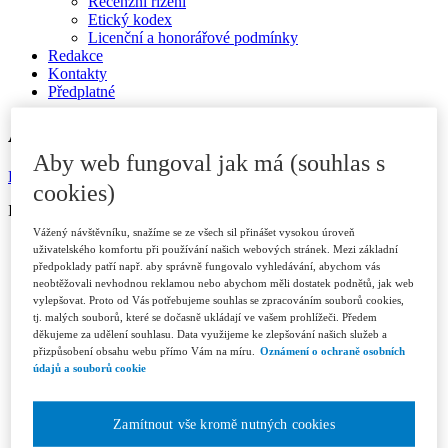
Recenzní řízení
Etický kodex
Licenční a honorářové podmínky
Redakce
Kontakty
Předplatné
ARCHIV
Aby web fungoval jak má (souhlas s
Dostupné v ASPI
cookies)
ISSN 1802-3843 (print)
Vážený návštěvníku, snažíme se ze všech sil přinášet vysokou úroveň
Ročník 2026
uživatelského komfortu při používání našich webových stránek. Mezi základní
Číslo 1/2026
předpoklady patří např. aby správně fungovalo vyhledávání, abychom vás
Číslo 2/2026
neobtěžovali nevhodnou reklamou nebo abychom měli dostatek podnětů, jak web
Číslo 3/2026
vylepšovat. Proto od Vás potřebujeme souhlas se zpracováním souborů cookies,
Ročník 2025
tj. malých souborů, které se dočasně ukládají ve vašem prohlížeči. Předem
Číslo 1/2025
děkujeme za udělení souhlasu. Data využijeme ke zlepšování našich služeb a
Číslo 2/2025
přizpůsobení obsahu webu přímo Vám na míru.
Oznámení o ochraně osobních
údajů a souborů cookie
Číslo 3/2025
Číslo 4-5/2025
Číslo 6/2025
Ročník 2024
Zamítnout vše kromě nutných cookies
Číslo 1/2024