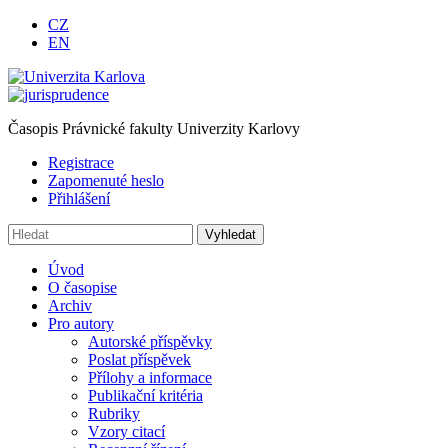
CZ
EN
Časopis Právnické fakulty Univerzity Karlovy
Registrace
Zapomenuté heslo
Přihlášení
Úvod
O časopise
Archiv
Pro autory
Autorské příspěvky
Poslat příspěvek
Přílohy a informace
Publikační kritéria
Rubriky
Vzory citací