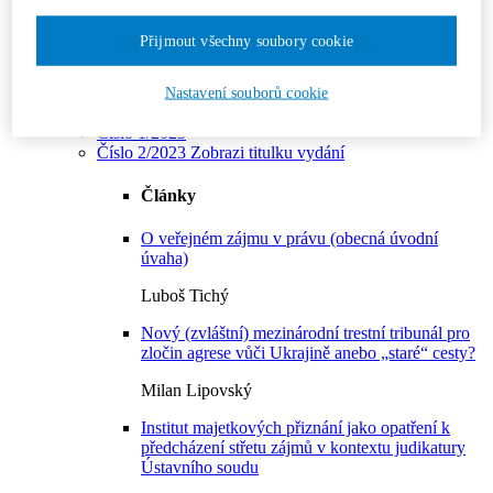
Číslo 2/2024
Číslo 3/2024
Přijmout všechny soubory cookie
Číslo 4/2024
Číslo 5/2024
Číslo 6/2024
Nastavení souborů cookie
Ročník 2023
Číslo 1/2023
Číslo 2/2023
Zobrazi titulku vydání
Články
O veřejném zájmu v právu (obecná úvodní
úvaha)
Luboš Tichý
Nový (zvláštní) mezinárodní trestní tribunál pro
zločin agrese vůči Ukrajině anebo „staré“ cesty?
Milan Lipovský
Institut majetkových přiznání jako opatření k
předcházení střetu zájmů v kontextu judikatury
Ústavního soudu