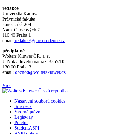
redakce
Univerzita Karlova
Právnická fakulta
kancelář č.
204
Nám.
Curieových 7
116 40 Praha 1
email:
redakce@jurisprudence.cz
předplatné
Wolters Kluwer ČR, a. s.
U Nákladového nádraží 3265/10
130 00 Praha 3
email:
obchod@wolterskluwer.cz
Více
Nastavení souborů cookies
Smarteca
Vzorné právo
Legisway
Praetor
StudentASPI
ASPI online