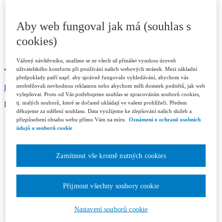
Recenzní řízení
Etický kodex
Licenční a honorářové podmínky
Aby web fungoval jak má (souhlas s
Redakce
Kontakty
cookies)
Předplatné
Vážený návštěvníku, snažíme se ze všech sil přinášet vysokou úroveň
ARCHIV
uživatelského komfortu při používání našich webových stránek. Mezi základní
předpoklady patří např. aby správně fungovalo vyhledávání, abychom vás
neobtěžovali nevhodnou reklamou nebo abychom měli dostatek podnětů, jak web
Dostupné v ASPI
vylepšovat. Proto od Vás potřebujeme souhlas se zpracováním souborů cookies,
tj. malých souborů, které se dočasně ukládají ve vašem prohlížeči. Předem
ISSN 1802-3843 (print)
děkujeme za udělení souhlasu. Data využijeme ke zlepšování našich služeb a
přizpůsobení obsahu webu přímo Vám na míru.
Oznámení o ochraně osobních
Ročník 2026
údajů a souborů cookie
Číslo 1/2026
Číslo 2/2026
Číslo 3/2026
Zamítnout vše kromě nutných cookies
Ročník 2025
Číslo 1/2025
Číslo 2/2025
Číslo 3/2025
Přijmout všechny soubory cookie
Číslo 4-5/2025
Číslo 6/2025
Nastavení souborů cookie
Ročník 2024
Číslo 1/2024