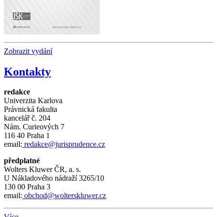
Zobrazit vydání
Kontakty
redakce
Univerzita Karlova
Právnická fakulta
kancelář č.
204
Nám.
Curieových 7
116 40 Praha 1
email:
redakce@jurisprudence.cz
předplatné
Wolters Kluwer ČR, a. s.
U Nákladového nádraží 3265/10
130 00 Praha 3
email:
obchod@wolterskluwer.cz
Více