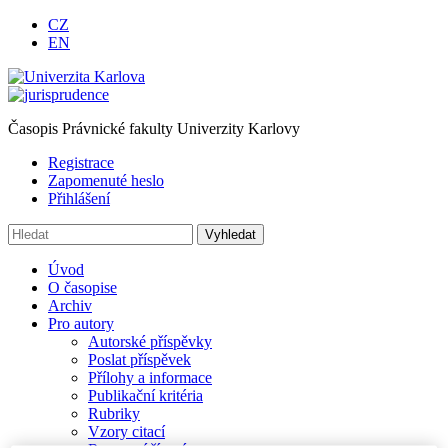
CZ
EN
Časopis Právnické fakulty Univerzity Karlovy
Registrace
Zapomenuté heslo
Přihlášení
Úvod
O časopise
Archiv
Pro autory
Autorské příspěvky
Poslat příspěvek
Přílohy a informace
Publikační kritéria
Rubriky
Vzory citací