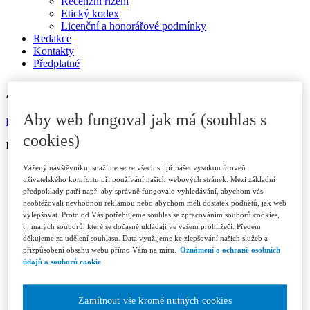
Recenzní řízení
Etický kodex
Licenční a honorářové podmínky
Redakce
Kontakty
Předplatné
ARCHIV
Aby web fungoval jak má (souhlas s
Dostupné v ASPI
cookies)
ISSN 1802-3843 (print)
Vážený návštěvníku, snažíme se ze všech sil přinášet vysokou úroveň
Ročník 2026
uživatelského komfortu při používání našich webových stránek. Mezi základní
Číslo 1/2026
předpoklady patří např. aby správně fungovalo vyhledávání, abychom vás
Číslo 2/2026
neobtěžovali nevhodnou reklamou nebo abychom měli dostatek podnětů, jak web
Číslo 3/2026
vylepšovat. Proto od Vás potřebujeme souhlas se zpracováním souborů cookies,
Ročník 2025
tj. malých souborů, které se dočasně ukládají ve vašem prohlížeči. Předem
Číslo 1/2025
děkujeme za udělení souhlasu. Data využijeme ke zlepšování našich služeb a
Číslo 2/2025
přizpůsobení obsahu webu přímo Vám na míru.
Oznámení o ochraně osobních
Číslo 3/2025
údajů a souborů cookie
Číslo 4-5/2025
Číslo 6/2025
Ročník 2024
Zamítnout vše kromě nutných cookies
Číslo 1/2024