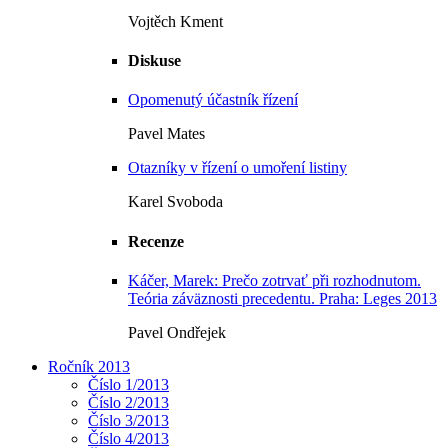
Vojtěch Kment
Diskuse
Opomenutý účastník řízení
Pavel Mates
Otazníky v řízení o umoření listiny
Karel Svoboda
Recenze
Káčer, Marek: Prečo zotrvať při rozhodnutom.
Teória záväznosti precedentu. Praha: Leges 2013
Pavel Ondřejek
Ročník 2013
Číslo 1/2013
Číslo 2/2013
Číslo 3/2013
Číslo 4/2013