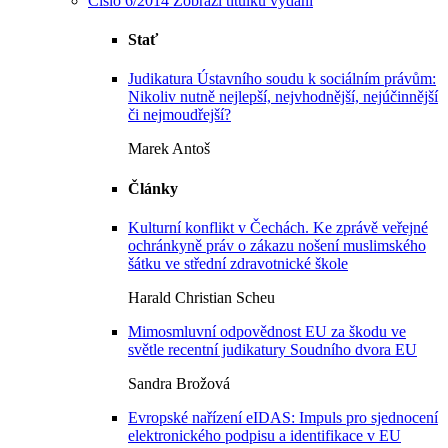
Číslo 6/2014
Zobrazi titulku vydání
Stať
Judikatura Ústavního soudu k sociálním právům:
Nikoliv nutně nejlepší, nejvhodnější, nejúčinnější
či nejmoudřejší?
Marek Antoš
Články
Kulturní konflikt v Čechách. Ke zprávě veřejné
ochránkyně práv o zákazu nošení muslimského
šátku ve střední zdravotnické škole
Harald Christian Scheu
Mimosmluvní odpovědnost EU za škodu ve
světle recentní judikatury Soudního dvora EU
Sandra Brožová
Evropské nařízení eIDAS: Impuls pro sjednocení
elektronického podpisu a identifikace v EU