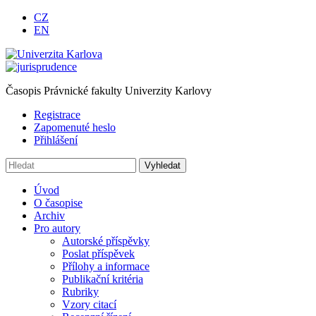
CZ
EN
Časopis Právnické fakulty Univerzity Karlovy
Registrace
Zapomenuté heslo
Přihlášení
Úvod
O časopise
Archiv
Pro autory
Autorské příspěvky
Poslat příspěvek
Přílohy a informace
Publikační kritéria
Rubriky
Vzory citací