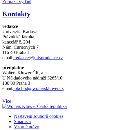
Zobrazit vydání
Kontakty
redakce
Univerzita Karlova
Právnická fakulta
kancelář č.
204
Nám.
Curieových 7
116 40 Praha 1
email:
redakce@jurisprudence.cz
předplatné
Wolters Kluwer ČR, a. s.
U Nákladového nádraží 3265/10
130 00 Praha 3
email:
obchod@wolterskluwer.cz
Více
Nastavení souborů cookies
Smarteca
Vzorné právo