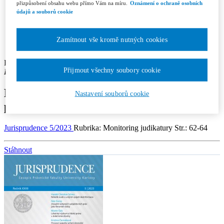
Recenzní řízení
přizpůsobení obsahu webu přímo Vám na míru.
Oznámení o ochraně osobních
Etický kodex
údajů a souborů cookie
Licenční a honorářové podmínky
Redakce
Kontakty
Zamítnout vše kromě nutných cookies
Předplatné
Pavla Boučková
Přijmout všechny soubory cookie
Pracoviště autora: advokátka
Monitoring judikatury Evropského soudu
Nastavení souborů cookie
pro lidská práva
Jurisprudence 5/2023
Rubrika: Monitoring judikatury
Str.: 62-64
Stáhnout