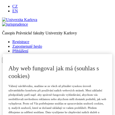
CZ
EN
Časopis Právnické fakulty Univerzity Karlovy
Registrace
Zapomenuté heslo
Přihlášení
Aby web fungoval jak má (souhlas s
Úvod
O časopise
cookies)
Archiv
Pro autory
Vážený návštěvníku, snažíme se ze všech sil přinášet vysokou úroveň
Autorské příspěvky
uživatelského komfortu při používání našich webových stránek. Mezi základní
Poslat příspěvek
předpoklady patří např. aby správně fungovalo vyhledávání, abychom vás
Přílohy a informace
neobtěžovali nevhodnou reklamou nebo abychom měli dostatek podnětů, jak web
Publikační kritéria
vylepšovat. Proto od Vás potřebujeme souhlas se zpracováním souborů cookies,
Rubriky
tj. malých souborů, které se dočasně ukládají ve vašem prohlížeči. Předem
Vzory citací
děkujeme za udělení souhlasu. Data využijeme ke zlepšování našich služeb a