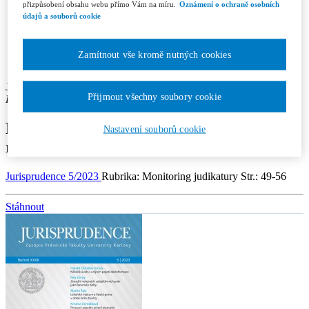
Recenzní řízení
přizpůsobení obsahu webu přímo Vám na míru.
Oznámení o ochraně osobních
Etický kodex
údajů a souborů cookie
Licenční a honorářové podmínky
Redakce
Kontakty
Zamítnout vše kromě nutných cookies
Předplatné
Jan Tryzna
Přijmout všechny soubory cookie
Pracoviště autora: Právnická fakulta Univerzity Karlovy v Praze
Monitoring judikatury soudů České
Nastavení souborů cookie
republiky
Jurisprudence 5/2023
Rubrika: Monitoring judikatury
Str.: 49-56
Stáhnout