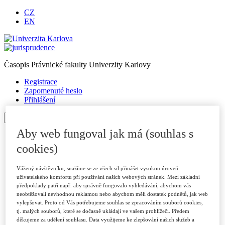
CZ
EN
Časopis Právnické fakulty Univerzity Karlovy
Registrace
Zapomenuté heslo
Přihlášení
Aby web fungoval jak má (souhlas s
Úvod
O časopise
cookies)
Archiv
Pro autory
Vážený návštěvníku, snažíme se ze všech sil přinášet vysokou úroveň
Autorské příspěvky
uživatelského komfortu při používání našich webových stránek. Mezi základní
Poslat příspěvek
předpoklady patří např. aby správně fungovalo vyhledávání, abychom vás
Přílohy a informace
neobtěžovali nevhodnou reklamou nebo abychom měli dostatek podnětů, jak web
Publikační kritéria
vylepšovat. Proto od Vás potřebujeme souhlas se zpracováním souborů cookies,
Rubriky
tj. malých souborů, které se dočasně ukládají ve vašem prohlížeči. Předem
Vzory citací
děkujeme za udělení souhlasu. Data využijeme ke zlepšování našich služeb a