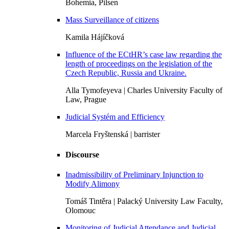
Bohemia, Pilsen
Mass Surveillance of citizens
Kamila Hájíčková
Influence of the ECtHR’s case law regarding the
length of proceedings on the legislation of the
Czech Republic, Russia and Ukraine.
Alla Tymofeyeva | Charles University Faculty of
Law, Prague
Judicial Systém and Efficiency
Marcela Fryštenská | barrister
Discourse
Inadmissibility of Preliminary Injunction to
Modify Alimony
Tomáš Tintěra | Palacký University Law Faculty,
Olomouc
Monitoring of Judicial Attendance and Judicial