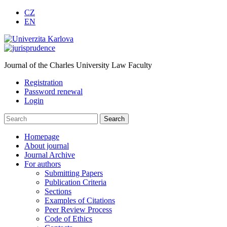
CZ
EN
Journal of the Charles University Law Faculty
Registration
Password renewal
Login
Homepage
About journal
Journal Archive
For authors
Submitting Papers
Publication Criteria
Sections
Examples of Citations
Peer Review Process
Code of Ethics