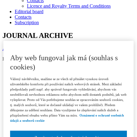
Contacts
Licence and Royalty Terms and Conditions
Editorial board
Contacts
Subscription
JOURNAL ARCHIVE
Available in ASPI
Aby web fungoval jak má (souhlas s
ISSN 1802-3843 (print)
cookies)
Year 2026
Issue 1/2026
Vážený návštěvníku, snažíme se ze všech sil přinášet vysokou úroveň
Issue 2/2026
uživatelského komfortu při používání našich webových stránek. Mezi základní
Issue 3/2026
předpoklady patří např. aby správně fungovalo vyhledávání, abychom vás
Year 2025
neobtěžovali nevhodnou reklamou nebo abychom měli dostatek podnětů, jak web
Issue 1/2025
vylepšovat. Proto od Vás potřebujeme souhlas se zpracováním souborů cookies,
Issue 2/2025
tj. malých souborů, které se dočasně ukládají ve vašem prohlížeči. Předem
Issue 3/2025
děkujeme za udělení souhlasu. Data využijeme ke zlepšování našich služeb a
Issue 4-5/2025
přizpůsobení obsahu webu přímo Vám na míru.
Oznámení o ochraně osobních
Issue 6/2025
údajů a souborů cookie
Year 2024
Issue 1/2024
Issue 2/2024