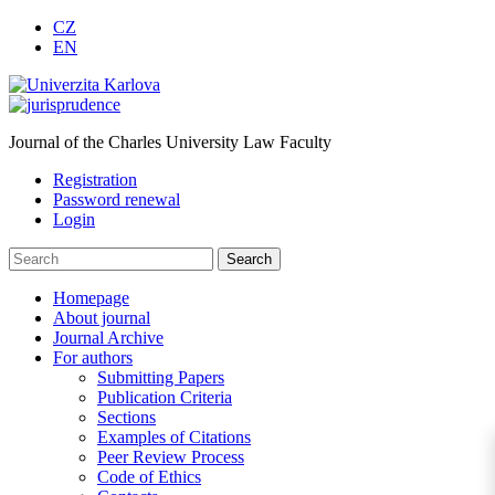
CZ
EN
Journal of the Charles University Law Faculty
Registration
Password renewal
Login
Homepage
About journal
Journal Archive
For authors
Submitting Papers
Publication Criteria
Sections
Examples of Citations
Peer Review Process
Code of Ethics