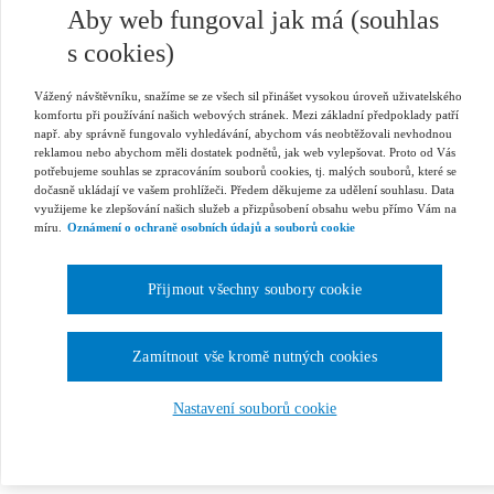
Aby web fungoval jak má (souhlas
s cookies)
Vážený návštěvníku, snažíme se ze všech sil přinášet vysokou úroveň uživatelského
komfortu při používání našich webových stránek. Mezi základní předpoklady patří
např. aby správně fungovalo vyhledávání, abychom vás neobtěžovali nevhodnou
reklamou nebo abychom měli dostatek podnětů, jak web vylepšovat. Proto od Vás
potřebujeme souhlas se zpracováním souborů cookies, tj. malých souborů, které se
dočasně ukládají ve vašem prohlížeči. Předem děkujeme za udělení souhlasu. Data
využijeme ke zlepšování našich služeb a přizpůsobení obsahu webu přímo Vám na
míru.
Oznámení o ochraně osobních údajů a souborů cookie
Přijmout všechny soubory cookie
Zamítnout vše kromě nutných cookies
Nastavení souborů cookie