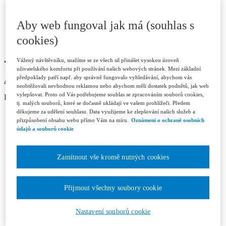
Contacts
Licence and Royalty Terms and Conditions
Editorial board
Aby web fungoval jak má (souhlas s
Contacts
Subscription
cookies)
JOURNAL ARCHIVE
Vážený návštěvníku, snažíme se ze všech sil přinášet vysokou úroveň
uživatelského komfortu při používání našich webových stránek. Mezi základní
předpoklady patří např. aby správně fungovalo vyhledávání, abychom vás
Available in ASPI
neobtěžovali nevhodnou reklamou nebo abychom měli dostatek podnětů, jak web
vylepšovat. Proto od Vás potřebujeme souhlas se zpracováním souborů cookies,
ISSN 1802-3843 (print)
tj. malých souborů, které se dočasně ukládají ve vašem prohlížeči. Předem
děkujeme za udělení souhlasu. Data využijeme ke zlepšování našich služeb a
Year 2026
přizpůsobení obsahu webu přímo Vám na míru.
Oznámení o ochraně osobních
Issue 1/2026
údajů a souborů cookie
Issue 2/2026
Issue 3/2026
Year 2025
Zamítnout vše kromě nutných cookies
Issue 1/2025
Issue 2/2025
Issue 3/2025
Issue 4-5/2025
Přijmout všechny soubory cookie
Issue 6/2025
Year 2024
Nastavení souborů cookie
Issue 1/2024
Issue 2/2024