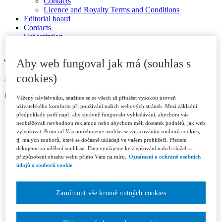
Contacts
Licence and Royalty Terms and Conditions
Editorial board
Contacts
Subscription
JOURNAL ARCHIVE
Aby web fungoval jak má (souhlas s
cookies)
Available in ASPI
ISSN 1802-3843 (print)
Vážený návštěvníku, snažíme se ze všech sil přinášet vysokou úroveň
uživatelského komfortu při používání našich webových stránek. Mezi základní
Year 2026
předpoklady patří např. aby správně fungovalo vyhledávání, abychom vás
Issue 1/2026
neobtěžovali nevhodnou reklamou nebo abychom měli dostatek podnětů, jak web
Issue 2/2026
vylepšovat. Proto od Vás potřebujeme souhlas se zpracováním souborů cookies,
Issue 3/2026
tj. malých souborů, které se dočasně ukládají ve vašem prohlížeči. Předem
Year 2025
děkujeme za udělení souhlasu. Data využijeme ke zlepšování našich služeb a
Issue 1/2025
přizpůsobení obsahu webu přímo Vám na míru.
Oznámení o ochraně osobních
Issue 2/2025
údajů a souborů cookie
Issue 3/2025
Issue 4-5/2025
Issue 6/2025
Zamítnout vše kromě nutných cookies
Year 2024
Issue 1/2024
Issue 2/2024