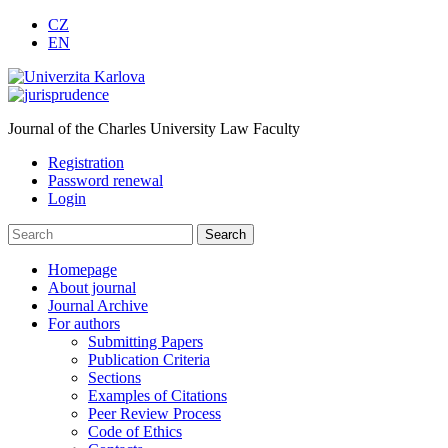
CZ
EN
Journal of the Charles University Law Faculty
Registration
Password renewal
Login
Homepage
About journal
Journal Archive
For authors
Submitting Papers
Publication Criteria
Sections
Examples of Citations
Peer Review Process
Code of Ethics