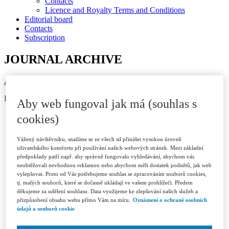
Contacts
Licence and Royalty Terms and Conditions
Editorial board
Contacts
Subscription
JOURNAL ARCHIVE
Available in ASPI
ISSN 1802-3843 (print)
Aby web fungoval jak má (souhlas s
Year 2026
cookies)
Issue 1/2026
Show issue frontpage
Vážený návštěvníku, snažíme se ze všech sil přinášet vysokou úroveň
uživatelského komfortu při používání našich webových stránek. Mezi základní
Aleš Gerloch
předpoklady patří např. aby správně fungovalo vyhledávání, abychom vás
neobtěžovali nevhodnou reklamou nebo abychom měli dostatek podnětů, jak web
Articles
vylepšovat. Proto od Vás potřebujeme souhlas se zpracováním souborů cookies,
tj. malých souborů, které se dočasně ukládají ve vašem prohlížeči. Předem
Interest Jurisprudence, power and conflict
děkujeme za udělení souhlasu. Data využijeme ke zlepšování našich služeb a
solution as public service
přizpůsobení obsahu webu přímo Vám na míru.
Oznámení o ochraně osobních
údajů a souborů cookie
Eduard Bárány