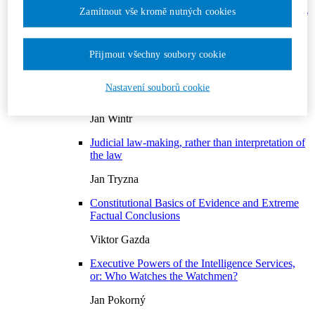
Law as a means of solving disputes or as an ideal
Zamítnout vše kromě nutných cookies
normative world?
Martin Koloušek
Přijmout všechny soubory cookie
Sources of parliamentary law as a means of
resolving conflicts between the parliamentary
Nastavení souborů cookie
minority and the parliamentary majority
Jan Wintr
Judicial law-making, rather than interpretation of
the law
Jan Tryzna
Constitutional Basics of Evidence and Extreme
Factual Conclusions
Viktor Gazda
Executive Powers of the Intelligence Services,
or: Who Watches the Watchmen?
Jan Pokorný