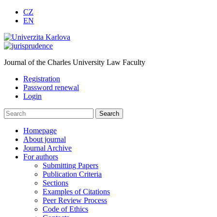
CZ
EN
Journal of the Charles University Law Faculty
Registration
Password renewal
Login
Homepage
About journal
Journal Archive
For authors
Submitting Papers
Publication Criteria
Sections
Examples of Citations
Peer Review Process
Code of Ethics