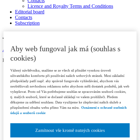
Contacts
Licence and Royalty Terms and Conditions
Editorial board
Contacts
Subscription
JOURNAL ARCHIVE
Aby web fungoval jak má (souhlas s
Available in ASPI
cookies)
ISSN 1802-3843 (print)
Year 2026
Vážený návštěvníku, snažíme se ze všech sil přinášet vysokou úroveň
uživatelského komfortu při používání našich webových stránek. Mezi základní
Issue 1/2026
předpoklady patří např. aby správně fungovalo vyhledávání, abychom vás
Issue 2/2026
neobtěžovali nevhodnou reklamou nebo abychom měli dostatek podnětů, jak web
Issue 3/2026
vylepšovat. Proto od Vás potřebujeme souhlas se zpracováním souborů cookies,
Year 2025
tj. malých souborů, které se dočasně ukládají ve vašem prohlížeči. Předem
Issue 1/2025
děkujeme za udělení souhlasu. Data využijeme ke zlepšování našich služeb a
Issue 2/2025
přizpůsobení obsahu webu přímo Vám na míru.
Oznámení o ochraně osobních
Issue 3/2025
údajů a souborů cookie
Issue 4-5/2025
Issue 6/2025
Year 2024
Zamítnout vše kromě nutných cookies
Issue 1/2024
Issue 2/2024