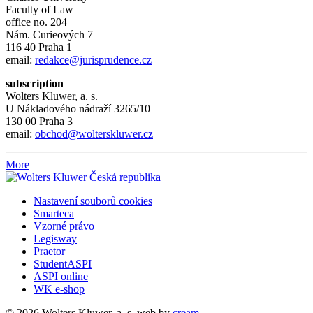
Faculty of Law
office no. 204
Nám. Curieových 7
116 40 Praha 1
email:
redakce@jurisprudence.cz
subscription
Wolters Kluwer, a. s.
U Nákladového nádraží 3265/10
130 00 Praha 3
email:
obchod@wolterskluwer.cz
More
Nastavení souborů cookies
Smarteca
Vzorné právo
Legisway
Praetor
StudentASPI
ASPI online
WK e-shop
© 2026 Wolters Kluwer, a. s.
web by
cream