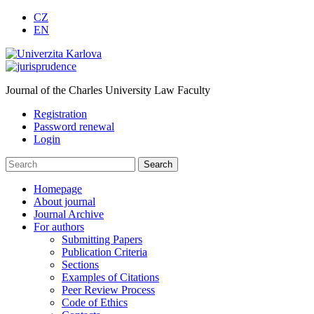
CZ
EN
Journal of the Charles University Law Faculty
Registration
Password renewal
Login
Homepage
About journal
Journal Archive
For authors
Submitting Papers
Publication Criteria
Sections
Examples of Citations
Peer Review Process
Code of Ethics