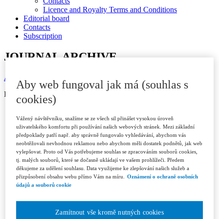
Contacts
Licence and Royalty Terms and Conditions
Editorial board
Contacts
Subscription
JOURNAL ARCHIVE
Available in ASPI
Aby web fungoval jak má (souhlas s
ISSN 1802-3843 (print)
cookies)
Year 2026
Vážený návštěvníku, snažíme se ze všech sil přinášet vysokou úroveň
Issue 1/2026
uživatelského komfortu při používání našich webových stránek. Mezi základní
Issue 2/2026
předpoklady patří např. aby správně fungovalo vyhledávání, abychom vás
Issue 3/2026
neobtěžovali nevhodnou reklamou nebo abychom měli dostatek podnětů, jak web
Year 2025
vylepšovat. Proto od Vás potřebujeme souhlas se zpracováním souborů cookies,
Issue 1/2025
tj. malých souborů, které se dočasně ukládají ve vašem prohlížeči. Předem
Issue 2/2025
děkujeme za udělení souhlasu. Data využijeme ke zlepšování našich služeb a
Issue 3/2025
přizpůsobení obsahu webu přímo Vám na míru.
Oznámení o ochraně osobních
Issue 4-5/2025
údajů a souborů cookie
Issue 6/2025
Year 2024
Issue 1/2024
Zamítnout vše kromě nutných cookies
Issue 2/2024