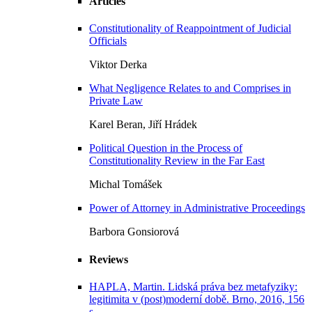
Articles
Constitutionality of Reappointment of Judicial
Officials
Viktor Derka
What Negligence Relates to and Comprises in
Private Law
Karel Beran, Jiří Hrádek
Political Question in the Process of
Constitutionality Review in the Far East
Michal Tomášek
Power of Attorney in Administrative Proceedings
Barbora Gonsiorová
Reviews
HAPLA, Martin. Lidská práva bez metafyziky:
legitimita v (post)moderní době. Brno, 2016, 156
s.