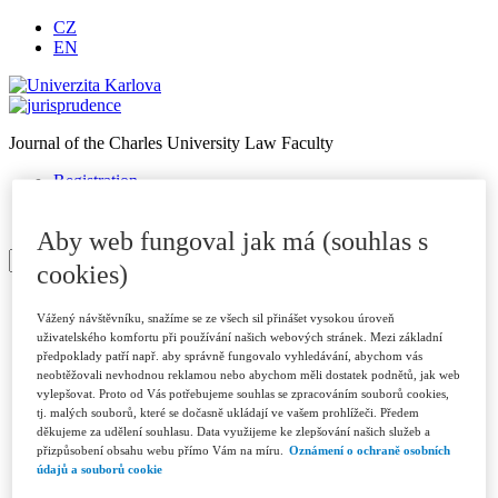
CZ
EN
Journal of the Charles University Law Faculty
Registration
Password renewal
Login
Aby web fungoval jak má (souhlas s
cookies)
Homepage
About journal
Vážený návštěvníku, snažíme se ze všech sil přinášet vysokou úroveň
uživatelského komfortu při používání našich webových stránek. Mezi základní
Journal Archive
předpoklady patří např. aby správně fungovalo vyhledávání, abychom vás
For authors
neobtěžovali nevhodnou reklamou nebo abychom měli dostatek podnětů, jak web
Submitting Papers
vylepšovat. Proto od Vás potřebujeme souhlas se zpracováním souborů cookies,
Publication Criteria
tj. malých souborů, které se dočasně ukládají ve vašem prohlížeči. Předem
Sections
děkujeme za udělení souhlasu. Data využijeme ke zlepšování našich služeb a
Examples of Citations
přizpůsobení obsahu webu přímo Vám na míru.
Oznámení o ochraně osobních
Peer Review Process
údajů a souborů cookie
Code of Ethics