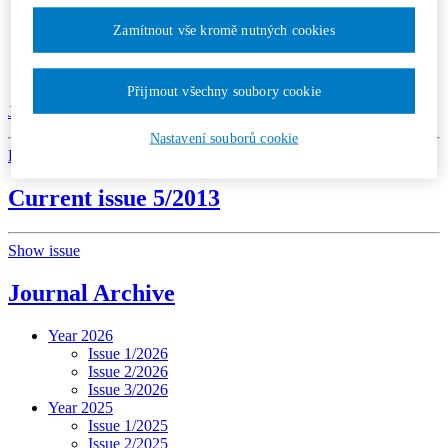
Contacts
Licence and Royalty Terms and Conditions
Zamítnout vše kromě nutných cookies
Editorial board
Contacts
Subscription
Přijmout všechny soubory cookie
Jurisprudence 5/2013
Nastavení souborů cookie
Download
Current issue 5/2013
Show issue
Journal Archive
Year 2026
Issue 1/2026
Issue 2/2026
Issue 3/2026
Year 2025
Issue 1/2025
Issue 2/2025