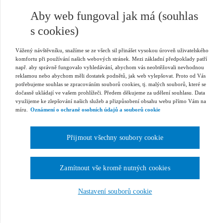
Aby web fungoval jak má (souhlas
s cookies)
Vážený návštěvníku, snažíme se ze všech sil přinášet vysokou úroveň uživatelského
komfortu při používání našich webových stránek. Mezi základní předpoklady patří
např. aby správně fungovalo vyhledávání, abychom vás neobtěžovali nevhodnou
reklamou nebo abychom měli dostatek podnětů, jak web vylepšovat. Proto od Vás
potřebujeme souhlas se zpracováním souborů cookies, tj. malých souborů, které se
dočasně ukládají ve vašem prohlížeči. Předem děkujeme za udělení souhlasu. Data
využijeme ke zlepšování našich služeb a přizpůsobení obsahu webu přímo Vám na
míru.
Oznámení o ochraně osobních údajů a souborů cookie
Přijmout všechny soubory cookie
Zamítnout vše kromě nutných cookies
Nastavení souborů cookie