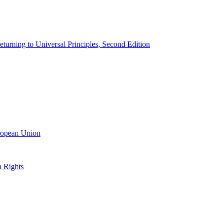
urning to Universal Principles, Second Edition
uropean Union
n Rights