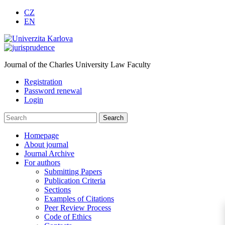
CZ
EN
Journal of the Charles University Law Faculty
Registration
Password renewal
Login
Homepage
About journal
Journal Archive
For authors
Submitting Papers
Publication Criteria
Sections
Examples of Citations
Peer Review Process
Code of Ethics