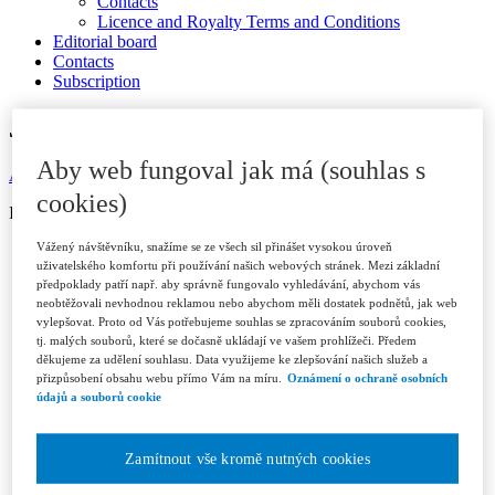
Contacts
Licence and Royalty Terms and Conditions
Editorial board
Contacts
Subscription
JOURNAL ARCHIVE
Aby web fungoval jak má (souhlas s
Available in ASPI
cookies)
ISSN 1802-3843 (print)
Vážený návštěvníku, snažíme se ze všech sil přinášet vysokou úroveň
Year 2026
uživatelského komfortu při používání našich webových stránek. Mezi základní
Issue 1/2026
předpoklady patří např. aby správně fungovalo vyhledávání, abychom vás
Issue 2/2026
neobtěžovali nevhodnou reklamou nebo abychom měli dostatek podnětů, jak web
Issue 3/2026
vylepšovat. Proto od Vás potřebujeme souhlas se zpracováním souborů cookies,
Year 2025
tj. malých souborů, které se dočasně ukládají ve vašem prohlížeči. Předem
Issue 1/2025
děkujeme za udělení souhlasu. Data využijeme ke zlepšování našich služeb a
Issue 2/2025
přizpůsobení obsahu webu přímo Vám na míru.
Oznámení o ochraně osobních
Issue 3/2025
údajů a souborů cookie
Issue 4-5/2025
Issue 6/2025
Year 2024
Zamítnout vše kromě nutných cookies
Issue 1/2024
Issue 2/2024