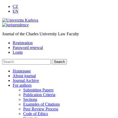
CZ
EN
Journal of the Charles University Law Faculty
Registration
Password renewal
Login
Homepage
About journal
Journal Archive
For authors
Submitting Papers
Publication Criteria
Sections
Examples of Citations
Peer Review Process
Code of Ethics