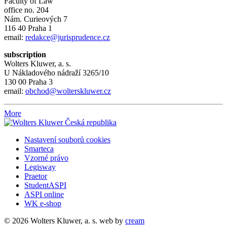
Faculty of Law
office no. 204
Nám. Curieových 7
116 40 Praha 1
email:
redakce@jurisprudence.cz
subscription
Wolters Kluwer, a. s.
U Nákladového nádraží 3265/10
130 00 Praha 3
email:
obchod@wolterskluwer.cz
More
Nastavení souborů cookies
Smarteca
Vzorné právo
Legisway
Praetor
StudentASPI
ASPI online
WK e-shop
© 2026 Wolters Kluwer, a. s.
web by
cream