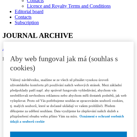
Contacts
Licence and Royalty Terms and Conditions
Editorial board
Contacts
Subscription
JOURNAL ARCHIVE
Available in ASPI
Aby web fungoval jak má (souhlas s
ISSN 1802-3843 (print)
cookies)
Year 2026
Issue 1/2026
Issue 2/2026
Vážený návštěvníku, snažíme se ze všech sil přinášet vysokou úroveň
Issue 3/2026
uživatelského komfortu při používání našich webových stránek. Mezi základní
předpoklady patří např. aby správně fungovalo vyhledávání, abychom vás
Year 2025
neobtěžovali nevhodnou reklamou nebo abychom měli dostatek podnětů, jak web
Issue 1/2025
vylepšovat. Proto od Vás potřebujeme souhlas se zpracováním souborů cookies,
Issue 2/2025
tj. malých souborů, které se dočasně ukládají ve vašem prohlížeči. Předem
Issue 3/2025
děkujeme za udělení souhlasu. Data využijeme ke zlepšování našich služeb a
Issue 4-5/2025
přizpůsobení obsahu webu přímo Vám na míru.
Oznámení o ochraně osobních
Issue 6/2025
údajů a souborů cookie
Year 2024
Issue 1/2024
Issue 2/2024