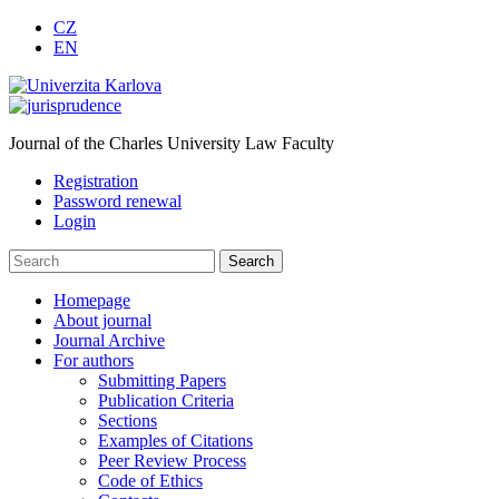
CZ
EN
Journal of the Charles University Law Faculty
Registration
Password renewal
Login
Homepage
About journal
Journal Archive
For authors
Submitting Papers
Publication Criteria
Sections
Examples of Citations
Peer Review Process
Code of Ethics