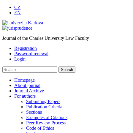
CZ
EN
Journal of the Charles University Law Faculty
Registration
Password renewal
Login
Homepage
About journal
Journal Archive
For authors
Submitting Papers
Publication Criteria
Sections
Examples of Citations
Peer Review Process
Code of Ethics