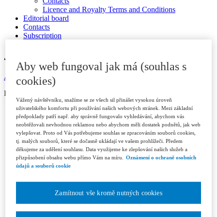
Contacts
Licence and Royalty Terms and Conditions
Editorial board
Contacts
Subscription
JOURNAL ARCHIVE
Aby web fungoval jak má (souhlas s
Available in ASPI
cookies)
ISSN 1802-3843 (print)
Vážený návštěvníku, snažíme se ze všech sil přinášet vysokou úroveň
uživatelského komfortu při používání našich webových stránek. Mezi základní
Year 2026
předpoklady patří např. aby správně fungovalo vyhledávání, abychom vás
Issue 1/2026
neobtěžovali nevhodnou reklamou nebo abychom měli dostatek podnětů, jak web
Issue 2/2026
vylepšovat. Proto od Vás potřebujeme souhlas se zpracováním souborů cookies,
Issue 3/2026
tj. malých souborů, které se dočasně ukládají ve vašem prohlížeči. Předem
Year 2025
děkujeme za udělení souhlasu. Data využijeme ke zlepšování našich služeb a
Issue 1/2025
přizpůsobení obsahu webu přímo Vám na míru.
Oznámení o ochraně osobních
Issue 2/2025
údajů a souborů cookie
Issue 3/2025
Issue 4-5/2025
Issue 6/2025
Zamítnout vše kromě nutných cookies
Year 2024
Issue 1/2024
Issue 2/2024