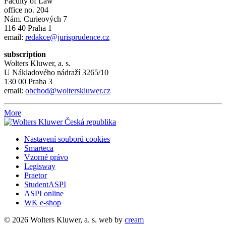
Faculty of Law
office no. 204
Nám. Curieových 7
116 40 Praha 1
email:
redakce@jurisprudence.cz
subscription
Wolters Kluwer, a. s.
U Nákladového nádraží 3265/10
130 00 Praha 3
email:
obchod@wolterskluwer.cz
More
Nastavení souborů cookies
Smarteca
Vzorné právo
Legisway
Praetor
StudentASPI
ASPI online
WK e-shop
© 2026 Wolters Kluwer, a. s.
web by
cream