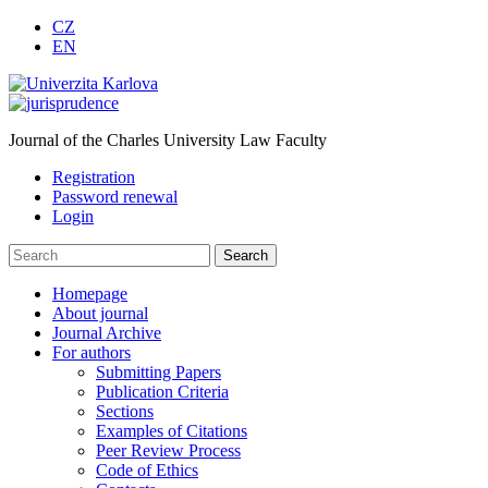
CZ
EN
Journal of the Charles University Law Faculty
Registration
Password renewal
Login
Homepage
About journal
Journal Archive
For authors
Submitting Papers
Publication Criteria
Sections
Examples of Citations
Peer Review Process
Code of Ethics