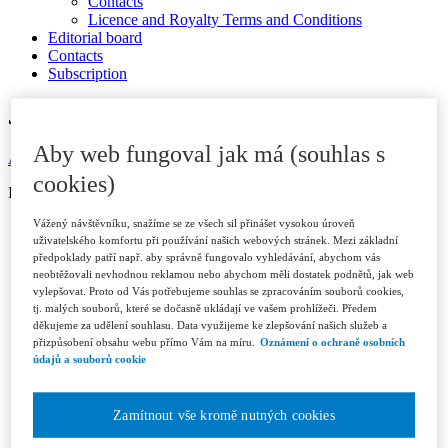
Contacts
Licence and Royalty Terms and Conditions
Editorial board
Contacts
Subscription
JOURNAL ARCHIVE
Aby web fungoval jak má (souhlas s
Available in ASPI
cookies)
ISSN 1802-3843 (print)
Vážený návštěvníku, snažíme se ze všech sil přinášet vysokou úroveň
Year 2026
uživatelského komfortu při používání našich webových stránek. Mezi základní
Issue 1/2026
předpoklady patří např. aby správně fungovalo vyhledávání, abychom vás
Issue 2/2026
neobtěžovali nevhodnou reklamou nebo abychom měli dostatek podnětů, jak web
Issue 3/2026
vylepšovat. Proto od Vás potřebujeme souhlas se zpracováním souborů cookies,
Year 2025
tj. malých souborů, které se dočasně ukládají ve vašem prohlížeči. Předem
Issue 1/2025
děkujeme za udělení souhlasu. Data využijeme ke zlepšování našich služeb a
Issue 2/2025
přizpůsobení obsahu webu přímo Vám na míru.
Oznámení o ochraně osobních
Issue 3/2025
údajů a souborů cookie
Issue 4-5/2025
Issue 6/2025
Year 2024
Zamítnout vše kromě nutných cookies
Issue 1/2024
Issue 2/2024