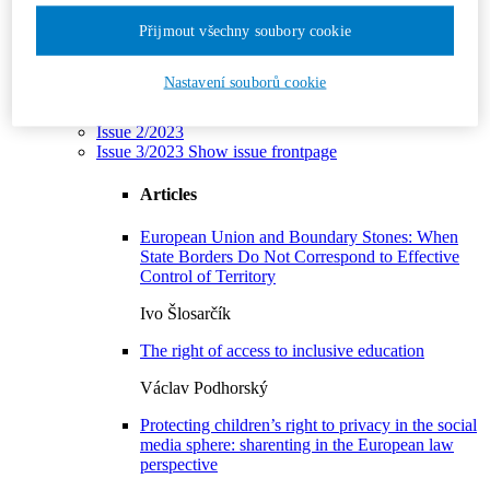
Issue 3/2024
Přijmout všechny soubory cookie
Issue 4/2024
Issue 5/2024
Issue 6/2024
Nastavení souborů cookie
Year 2023
Issue 1/2023
Issue 2/2023
Issue 3/2023
Show issue frontpage
Articles
European Union and Boundary Stones: When
State Borders Do Not Correspond to Effective
Control of Territory
Ivo Šlosarčík
The right of access to inclusive education
Václav Podhorský
Protecting children’s right to privacy in the social
media sphere: sharenting in the European law
perspective