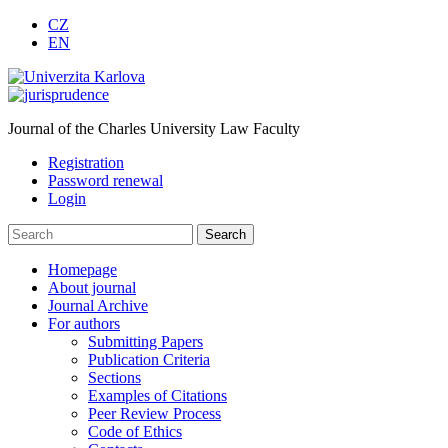
CZ
EN
Journal of the Charles University Law Faculty
Registration
Password renewal
Login
Homepage
About journal
Journal Archive
For authors
Submitting Papers
Publication Criteria
Sections
Examples of Citations
Peer Review Process
Code of Ethics