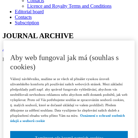
Contacts
Licence and Royalty Terms and Conditions
Editorial board
Contacts
Subscription
JOURNAL ARCHIVE
Available in ASPI
Aby web fungoval jak má (souhlas s
ISSN 1802-3843 (print)
cookies)
Year 2026
Issue 1/2026
Vážený návštěvníku, snažíme se ze všech sil přinášet vysokou úroveň
Issue 2/2026
uživatelského komfortu při používání našich webových stránek. Mezi základní
Issue 3/2026
předpoklady patří např. aby správně fungovalo vyhledávání, abychom vás
Year 2025
neobtěžovali nevhodnou reklamou nebo abychom měli dostatek podnětů, jak web
Issue 1/2025
vylepšovat. Proto od Vás potřebujeme souhlas se zpracováním souborů cookies,
Issue 2/2025
tj. malých souborů, které se dočasně ukládají ve vašem prohlížeči. Předem
Issue 3/2025
děkujeme za udělení souhlasu. Data využijeme ke zlepšování našich služeb a
Issue 4-5/2025
přizpůsobení obsahu webu přímo Vám na míru.
Oznámení o ochraně osobních
Issue 6/2025
údajů a souborů cookie
Year 2024
Issue 1/2024
Issue 2/2024
Zamítnout vše kromě nutných cookies