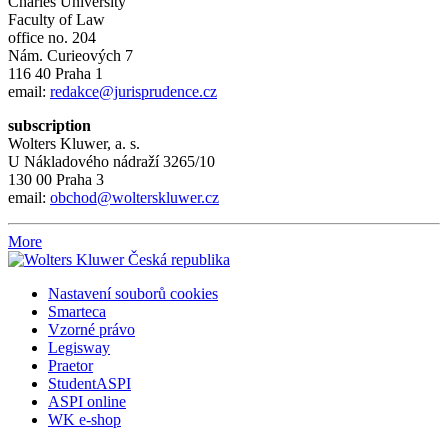
Charles University
Faculty of Law
office no. 204
Nám. Curieových 7
116 40 Praha 1
email:
redakce@jurisprudence.cz
subscription
Wolters Kluwer, a. s.
U Nákladového nádraží 3265/10
130 00 Praha 3
email:
obchod@wolterskluwer.cz
More
Nastavení souborů cookies
Smarteca
Vzorné právo
Legisway
Praetor
StudentASPI
ASPI online
WK e-shop