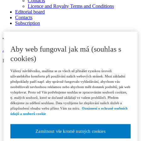
Contacts
Licence and Royalty Terms and Conditions
Editorial board
Contacts
Subscription
JOURNAL ARCHIVE
Aby web fungoval jak má (souhlas s
Available in ASPI
cookies)
ISSN 1802-3843 (print)
Year 2026
Vážený návštěvníku, snažíme se ze všech sil přinášet vysokou úroveň
Issue 1/2026
uživatelského komfortu při používání našich webových stránek. Mezi základní
předpoklady patří např. aby správně fungovalo vyhledávání, abychom vás
Issue 2/2026
neobtěžovali nevhodnou reklamou nebo abychom měli dostatek podnětů, jak web
Issue 3/2026
vylepšovat. Proto od Vás potřebujeme souhlas se zpracováním souborů cookies,
Year 2025
tj. malých souborů, které se dočasně ukládají ve vašem prohlížeči. Předem
Issue 1/2025
děkujeme za udělení souhlasu. Data využijeme ke zlepšování našich služeb a
Issue 2/2025
přizpůsobení obsahu webu přímo Vám na míru.
Oznámení o ochraně osobních
Issue 3/2025
údajů a souborů cookie
Issue 4-5/2025
Issue 6/2025
Year 2024
Zamítnout vše kromě nutných cookies
Issue 1/2024
Issue 2/2024