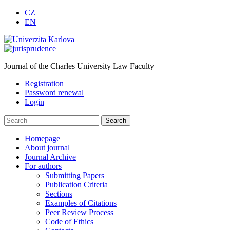
CZ
EN
Journal of the Charles University Law Faculty
Registration
Password renewal
Login
Homepage
About journal
Journal Archive
For authors
Submitting Papers
Publication Criteria
Sections
Examples of Citations
Peer Review Process
Code of Ethics