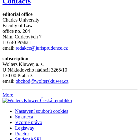
Contacts
editorial office
Charles University
Faculty of Law
office no. 204
Nám. Curieových 7
116 40 Praha 1
email:
redakce@jurisprudence.cz
subscription
Wolters Kluwer, a. s.
U Nákladového nádraží 3265/10
130 00 Praha 3
email:
obchod@wolterskluwer.cz
More
Nastavení souborů cookies
Smarteca
Vzorné právo
Legisway
Praetor
StudentASPI