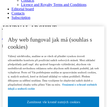
Contacts
Licence and Royalty Terms and Conditions
Editorial board
Contacts
Subscription
JOURNAL ARCHIVE
Available in ASPI
Aby web fungoval jak má (souhlas s
cookies)
ISSN 1802-3843 (print)
Year 2026
Vážený návštěvníku, snažíme se ze všech sil přinášet vysokou úroveň
Issue 1/2026
uživatelského komfortu při používání našich webových stránek. Mezi základní
Issue 2/2026
předpoklady patří např. aby správně fungovalo vyhledávání, abychom vás
Issue 3/2026
neobtěžovali nevhodnou reklamou nebo abychom měli dostatek podnětů, jak web
Year 2025
vylepšovat. Proto od Vás potřebujeme souhlas se zpracováním souborů cookies,
Issue 1/2025
tj. malých souborů, které se dočasně ukládají ve vašem prohlížeči. Předem
Issue 2/2025
děkujeme za udělení souhlasu. Data využijeme ke zlepšování našich služeb a
Issue 3/2025
přizpůsobení obsahu webu přímo Vám na míru.
Oznámení o ochraně osobních
Issue 4-5/2025
údajů a souborů cookie
Issue 6/2025
Year 2024
Issue 1/2024
Zamítnout vše kromě nutných cookies
Issue 2/2024