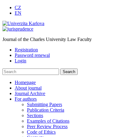
CZ
EN
Journal of the Charles University Law Faculty
Registration
Password renewal
Login
Homepage
About journal
Journal Archive
For authors
Submitting Papers
Publication Criteria
Sections
Examples of Citations
Peer Review Process
Code of Ethics