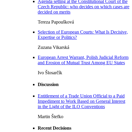
Agenda setting at the Constitutional Court of the
Czech Republic: who decides on which cases are
decided on merits
Tereza Papoušková
Selection of European Courts: What Is Decisive,
Expertise or Politics?
Zuzana Vikarská
European Arrest Warrant, Polish Judicial Reform
and Erosion of Mutual Trust Among EU States
Ivo Šlosarčík
Discussion
Entitlement of a Trade Union Official to a Paid
Impediment to Work Based on General Interest
in the Light of the ILO Conventions
Martin Štefko
Recent Decisions