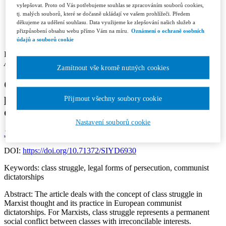
Contacts
vylepšovat. Proto od Vás potřebujeme souhlas se zpracováním souborů cookies,
Licence and Royalty Terms and Conditions
tj. malých souborů, které se dočasně ukládají ve vašem prohlížeči. Předem
Editorial board
děkujeme za udělení souhlasu. Data využijeme ke zlepšování našich služeb a
Contacts
přizpůsobení obsahu webu přímo Vám na míru.
Oznámení o ochraně osobních
Subscription
údajů a souborů cookie
Pavel Maršálek
Author’s affiliation: Faculty of Law, Charles University in Prague
Zamítnout vše kromě nutných cookies
Class struggle and legal forms of
persecution in European communist
Přijmout všechny soubory cookie
dictatorships
Nastavení souborů cookie
Jurisprudence 1/2026
Section: Articles
Page: 45-50
DOI:
https://doi.org/10.71372/SIYD6930
Keywords:
class struggle, legal forms of persecution, communist
dictatorships
Abstract:
The article deals with the concept of class struggle in
Marxist thought and its practice in European communist
dictatorships. For Marxists, class struggle represents a permanent
social conflict between classes with irreconcilable interests.