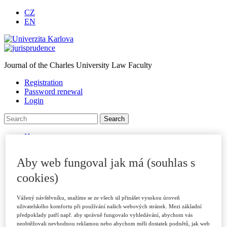
CZ
EN
Journal of the Charles University Law Faculty
Registration
Password renewal
Login
Homepage
About journal
Journal Archive
Aby web fungoval jak má (souhlas s
For authors
Submitting Papers
cookies)
Publication Criteria
Sections
Vážený návštěvníku, snažíme se ze všech sil přinášet vysokou úroveň
Examples of Citations
uživatelského komfortu při používání našich webových stránek. Mezi základní
Peer Review Process
předpoklady patří např. aby správně fungovalo vyhledávání, abychom vás
Code of Ethics
neobtěžovali nevhodnou reklamou nebo abychom měli dostatek podnětů, jak web