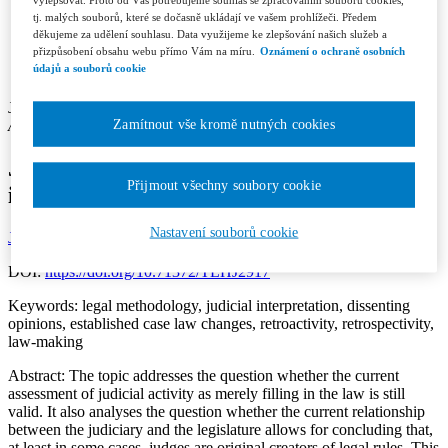
Contacts
tj. malých souborů, které se dočasně ukládají ve vašem prohlížeči. Předem
Licence and Royalty Terms and Conditions
děkujeme za udělení souhlasu. Data využijeme ke zlepšování našich služeb a
Editorial board
přizpůsobení obsahu webu přímo Vám na míru.
Oznámení o ochraně osobních
Contacts
údajů a souborů cookie
Subscription
Jan Tryzna
Zamítnout vše kromě nutných cookies
Author’s affiliation: Faculty of Law, Charles University in Prague
Judicial law-making, rather than
Přijmout všechny soubory cookie
interpretation of the law
Nastavení souborů cookie
Jurisprudence 1/2026
Section: Articles
Page: 20-28
DOI:
https://doi.org/10.71372/TLHJ2917
Keywords:
legal methodology, judicial interpretation, dissenting
opinions, established case law changes, retroactivity, retrospectivity,
law-making
Abstract:
The topic addresses the question whether the current
assessment of judicial activity as merely filling in the law is still
valid. It also analyses the question whether the current relationship
between the judiciary and the legislature allows for concluding that,
at least in some cases, judges are original creators of legal rules. This