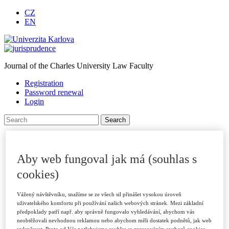
CZ
EN
Journal of the Charles University Law Faculty
Registration
Password renewal
Login
Homepage
About journal
Journal Archive
Aby web fungoval jak má (souhlas s
For authors
cookies)
Submitting Papers
Publication Criteria
Sections
Vážený návštěvníku, snažíme se ze všech sil přinášet vysokou úroveň
Examples of Citations
uživatelského komfortu při používání našich webových stránek. Mezi základní
Peer Review Process
předpoklady patří např. aby správně fungovalo vyhledávání, abychom vás
Code of Ethics
neobtěžovali nevhodnou reklamou nebo abychom měli dostatek podnětů, jak web
vylepšovat. Proto od Vás potřebujeme souhlas se zpracováním souborů cookies,