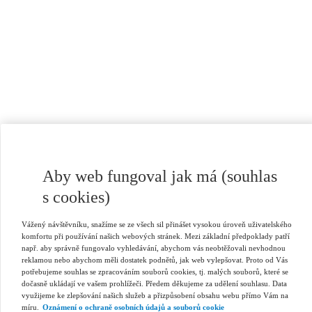
Aby web fungoval jak má (souhlas
s cookies)
Vážený návštěvníku, snažíme se ze všech sil přinášet vysokou úroveň uživatelského
komfortu při používání našich webových stránek. Mezi základní předpoklady patří
např. aby správně fungovalo vyhledávání, abychom vás neobtěžovali nevhodnou
reklamou nebo abychom měli dostatek podnětů, jak web vylepšovat. Proto od Vás
potřebujeme souhlas se zpracováním souborů cookies, tj. malých souborů, které se
dočasně ukládají ve vašem prohlížeči. Předem děkujeme za udělení souhlasu. Data
využijeme ke zlepšování našich služeb a přizpůsobení obsahu webu přímo Vám na
míru.
Oznámení o ochraně osobních údajů a souborů cookie