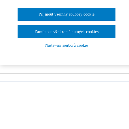
Přijmout všechny soubory cookie
Zamítnout vše kromě nutných cookies
Nastavení souborů cookie
 a Tribunálu