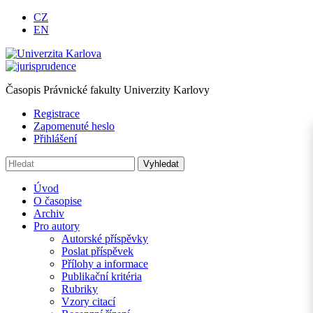
CZ
EN
Časopis Právnické fakulty Univerzity Karlovy
Registrace
Zapomenuté heslo
Přihlášení
Úvod
O časopise
Archiv
Pro autory
Autorské příspěvky
Poslat příspěvek
Přílohy a informace
Publikační kritéria
Rubriky
Vzory citací