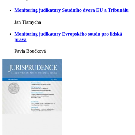
Monitoring judikatury Soudního dvora EU a Tribunálu
Jan Tlamycha
Monitoring judikatury Evropského soudu pro lidská
práva
Pavla Boučková