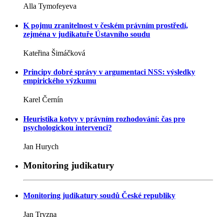
Alla Tymofeyeva
K pojmu zranitelnost v českém právním prostředí,
zejména v judikatuře Ústavního soudu
Kateřina Šimáčková
Principy dobré správy v argumentaci NSS: výsledky
empirického výzkumu
Karel Černín
Heuristika kotvy v právním rozhodování: čas pro
psychologickou intervenci?
Jan Hurych
Monitoring judikatury
Monitoring judikatury soudů České republiky
Jan Tryzna