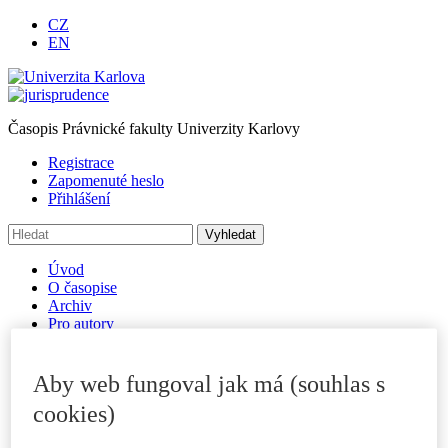
CZ
EN
Časopis Právnické fakulty Univerzity Karlovy
Registrace
Zapomenuté heslo
Přihlášení
Úvod
O časopise
Archiv
Pro autory
Autorské příspěvky
Poslat příspěvek
Přílohy a informace
Aby web fungoval jak má (souhlas s
Publikační kritéria
cookies)
Rubriky
Vzory citací