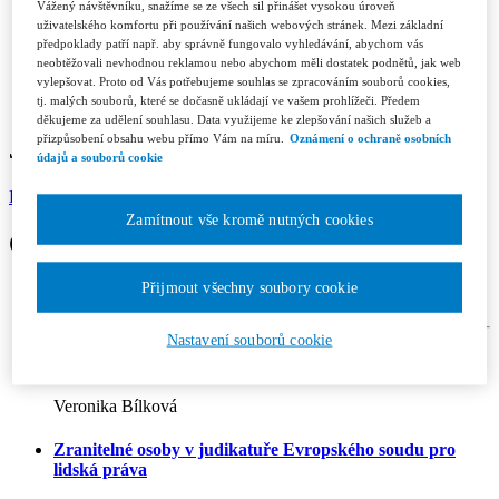
Recenzní řízení
Vážený návštěvníku, snažíme se ze všech sil přinášet vysokou úroveň
Etický kodex
uživatelského komfortu při používání našich webových stránek. Mezi základní
Licenční a honorářové podmínky
předpoklady patří např. aby správně fungovalo vyhledávání, abychom vás
Redakce
neobtěžovali nevhodnou reklamou nebo abychom měli dostatek podnětů, jak web
Kontakty
vylepšovat. Proto od Vás potřebujeme souhlas se zpracováním souborů cookies,
Předplatné
tj. malých souborů, které se dočasně ukládají ve vašem prohlížeči. Předem
děkujeme za udělení souhlasu. Data využijeme ke zlepšování našich služeb a
přizpůsobení obsahu webu přímo Vám na míru.
Oznámení o ochraně osobních
Jurisprudence 5/2019
údajů a souborů cookie
Ročník 2019
ISSN 1802-3843 (print)
Zamítnout vše kromě nutných cookies
Obsah vydání
Přijmout všechny soubory cookie
Články
Nastavení souborů cookie
Zranitelnost v právu lidských práv
Veronika Bílková
Zranitelné osoby v judikatuře Evropského soudu pro
lidská práva