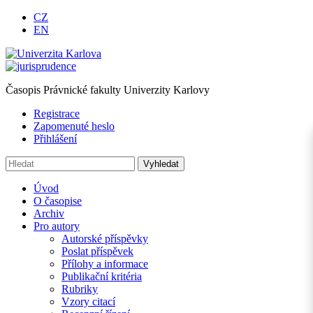
CZ
EN
Časopis Právnické fakulty Univerzity Karlovy
Registrace
Zapomenuté heslo
Přihlášení
Úvod
O časopise
Archiv
Pro autory
Autorské příspěvky
Poslat příspěvek
Přílohy a informace
Publikační kritéria
Rubriky
Vzory citací