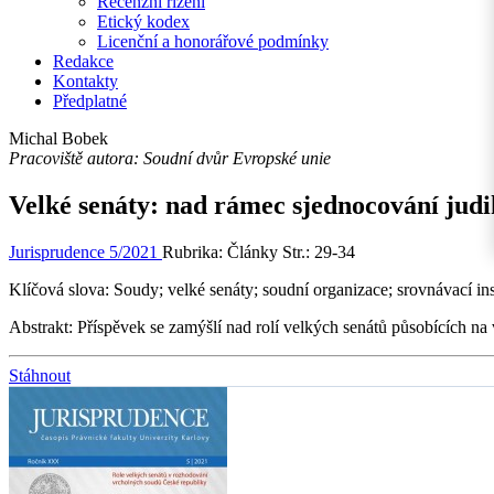
Recenzní řízení
Etický kodex
Licenční a honorářové podmínky
Redakce
Kontakty
Předplatné
Michal Bobek
Pracoviště autora: Soudní dvůr Evropské unie
Velké senáty: nad rámec sjednocování jud
Jurisprudence 5/2021
Rubrika: Články
Str.: 29-34
Klíčová slova:
Soudy; velké senáty; soudní organizace; srovnávací ins
Abstrakt:
Příspěvek se zamýšlí nad rolí velkých senátů působících na
Stáhnout