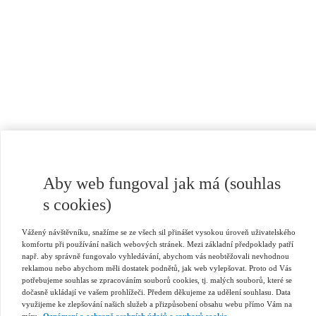
Aby web fungoval jak má (souhlas
s cookies)
Vážený návštěvníku, snažíme se ze všech sil přinášet vysokou úroveň uživatelského
komfortu při používání našich webových stránek. Mezi základní předpoklady patří
např. aby správně fungovalo vyhledávání, abychom vás neobtěžovali nevhodnou
reklamou nebo abychom měli dostatek podnětů, jak web vylepšovat. Proto od Vás
potřebujeme souhlas se zpracováním souborů cookies, tj. malých souborů, které se
dočasně ukládají ve vašem prohlížeči. Předem děkujeme za udělení souhlasu. Data
využijeme ke zlepšování našich služeb a přizpůsobení obsahu webu přímo Vám na