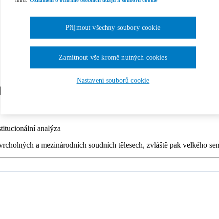
míru.
Oznámení o ochraně osobních údajů a souborů cookie
Přijmout všechny soubory cookie
Zamítnout vše kromě nutných cookies
Nastavení souborů cookie
ikatury
titucionální analýza
 vrcholných a mezinárodních soudních tělesech, zvláště pak velkého s