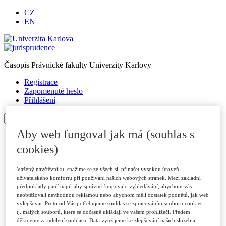
CZ
EN
Časopis Právnické fakulty Univerzity Karlovy
Registrace
Zapomenuté heslo
Přihlášení
Aby web fungoval jak má (souhlas s
Úvod
O časopise
cookies)
Archiv
Pro autory
Vážený návštěvníku, snažíme se ze všech sil přinášet vysokou úroveň
Autorské příspěvky
uživatelského komfortu při používání našich webových stránek. Mezi základní
Poslat příspěvek
předpoklady patří např. aby správně fungovalo vyhledávání, abychom vás
Přílohy a informace
neobtěžovali nevhodnou reklamou nebo abychom měli dostatek podnětů, jak web
Publikační kritéria
vylepšovat. Proto od Vás potřebujeme souhlas se zpracováním souborů cookies,
Rubriky
tj. malých souborů, které se dočasně ukládají ve vašem prohlížeči. Předem
Vzory citací
děkujeme za udělení souhlasu. Data využijeme ke zlepšování našich služeb a