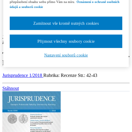
Recenzní řízení
přizpůsobení obsahu webu přímo Vám na míru.
Oznámení o ochraně osobních
Etický kodex
údajů a souborů cookie
Licenční a honorářové podmínky
Redakce
Kontakty
Zamítnout vše kromě nutných cookies
Předplatné
Jaroslav Benák
Přijmout všechny soubory cookie
Pracoviště autora: Právnická fakulta Masarykovy univerzity v Brně
Tretera, J. R. – Horák, Z. Konfesní právo.
Nastavení souborů cookie
Praha: Leges, 2015
Jurisprudence 1/2018
Rubrika: Recenze
Str.: 42-43
Stáhnout