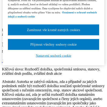
Recenzní řízení
vylepšovat. Proto od Vás potřebujeme souhlas se zpracováním souborů cookies,
Etický kodex
tj. malých souborů, které se dočasně ukládají ve vašem prohlížeči. Předem
děkujeme za udělení souhlasu. Data využijeme ke zlepšování našich služeb a
Licenční a honorářové podmínky
přizpůsobení obsahu webu přímo Vám na míru.
Oznámení o ochraně osobních
Redakce
údajů a souborů cookie
Kontakty
Předplatné
Kateřina Eichlerová
Zamítnout vše kromě nutných cookies
Pracoviště autora: Právnická fakulta Univerzity Karlovy v Praze
Rozhodčí doložka jako součást
Přijmout všechny soubory cookie
společenské smlouvy
Nastavení souborů cookie
Jurisprudence 1/2018
Rubrika: Články
Str.: 3-16
Klíčová slova:
Rozhodčí doložka, společenská smlouva, stanovy,
zvláštní druh podílu, zvláštní druh akcie
Abstrakt:
Autorka se zabývá otázkou, zda a případně za jakých
podmínek může být rozhodčí doložka součástí společenské smlouvy
společnosti s ručením omezeným, resp. stanov akciové společnosti.
Klíčová otázka zní, zda je určitá rozhodčí doložka statutárním
ustanovením (zavazujícím společnost a členy jejích orgánů), anebo
extrastatutárním ustanovením (zavazujícím jen společníky jako