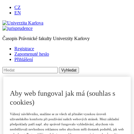
CZ
EN
Časopis Právnické fakulty Univerzity Karlovy
Registrace
Zapomenuté heslo
Přihlášení
Úvod
O časopise
Archiv
Aby web fungoval jak má (souhlas s
Pro autory
cookies)
Autorské příspěvky
Poslat příspěvek
Přílohy a informace
Vážený návštěvníku, snažíme se ze všech sil přinášet vysokou úroveň
Publikační kritéria
uživatelského komfortu při používání našich webových stránek. Mezi základní
Rubriky
předpoklady patří např. aby správně fungovalo vyhledávání, abychom vás
Vzory citací
neobtěžovali nevhodnou reklamou nebo abychom měli dostatek podnětů, jak web