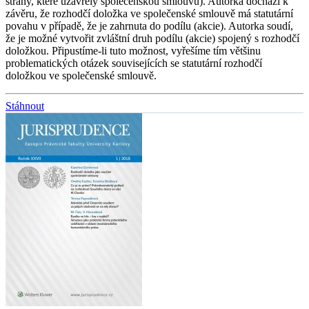
strany, které uzavřely společenskou smlouvu). Autorka dochází k
závěru, že rozhodčí doložka ve společenské smlouvě má statutární
povahu v případě, že je zahrnuta do podílu (akcie). Autorka soudí,
že je možné vytvořit zvláštní druh podílu (akcie) spojený s rozhodčí
doložkou. Připustíme-li tuto možnost, vyřešíme tím většinu
problematických otázek souvisejících se statutární rozhodčí
doložkou ve společenské smlouvě.
Stáhnout