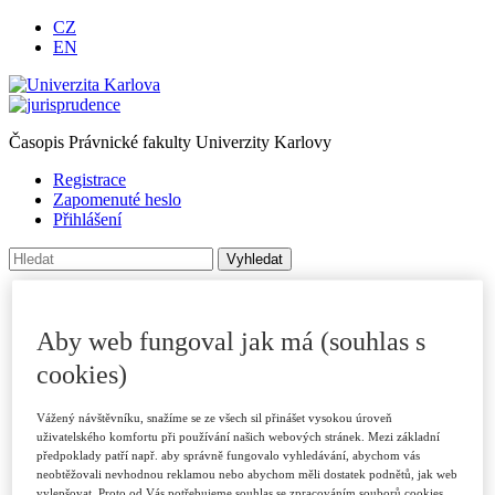
CZ
EN
Časopis Právnické fakulty Univerzity Karlovy
Registrace
Zapomenuté heslo
Přihlášení
Úvod
O časopise
Aby web fungoval jak má (souhlas s
Archiv
Pro autory
cookies)
Autorské příspěvky
Poslat příspěvek
Přílohy a informace
Vážený návštěvníku, snažíme se ze všech sil přinášet vysokou úroveň
Publikační kritéria
uživatelského komfortu při používání našich webových stránek. Mezi základní
Rubriky
předpoklady patří např. aby správně fungovalo vyhledávání, abychom vás
neobtěžovali nevhodnou reklamou nebo abychom měli dostatek podnětů, jak web
Vzory citací
vylepšovat. Proto od Vás potřebujeme souhlas se zpracováním souborů cookies,