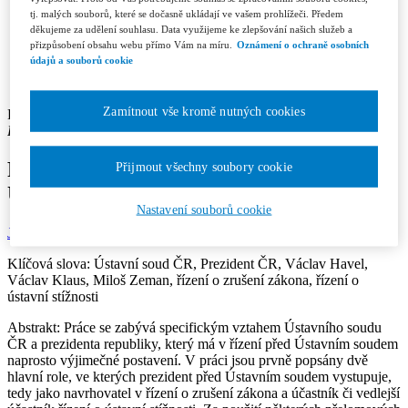
Recenzní řízení
tj. malých souborů, které se dočasně ukládají ve vašem prohlížeči. Předem
Etický kodex
děkujeme za udělení souhlasu. Data využijeme ke zlepšování našich služeb a
Licenční a honorářové podmínky
přizpůsobení obsahu webu přímo Vám na míru.
Oznámení o ochraně osobních
Redakce
údajů a souborů cookie
Kontakty
Předplatné
Zamítnout vše kromě nutných cookies
Františka Magdalena Drozdeková
Pracoviště autora: Právnická fakulta Univerzity Karlovy v Praze
Role českých prezidentů v řízení před
Přijmout všechny soubory cookie
Ústavním soudem
Nastavení souborů cookie
Jurisprudence 3/2024
Rubrika: Články
Str.: 54-61
Klíčová slova:
Ústavní soud ČR, Prezident ČR, Václav Havel,
Václav Klaus, Miloš Zeman, řízení o zrušení zákona, řízení o
ústavní stížnosti
Abstrakt:
Práce se zabývá specifickým vztahem Ústavního soudu
ČR a prezidenta republiky, který má v řízení před Ústavním soudem
naprosto výjimečné postavení. V práci jsou prvně popsány dvě
hlavní role, ve kterých prezident před Ústavním soudem vystupuje,
tedy jako navrhovatel v řízení o zrušení zákona a účastník či vedlejší