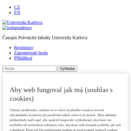
CZ
EN
Časopis Právnické fakulty Univerzity Karlovy
Registrace
Zapomenuté heslo
Přihlášení
Úvod
O časopise
Aby web fungoval jak má (souhlas s
Archiv
Pro autory
cookies)
Autorské příspěvky
Poslat příspěvek
Přílohy a informace
Vážený návštěvníku, snažíme se ze všech sil přinášet vysokou úroveň
uživatelského komfortu při používání našich webových stránek. Mezi základní
Publikační kritéria
předpoklady patří např. aby správně fungovalo vyhledávání, abychom vás
Rubriky
neobtěžovali nevhodnou reklamou nebo abychom měli dostatek podnětů, jak web
Vzory citací
vylepšovat. Proto od Vás potřebujeme souhlas se zpracováním souborů cookies,