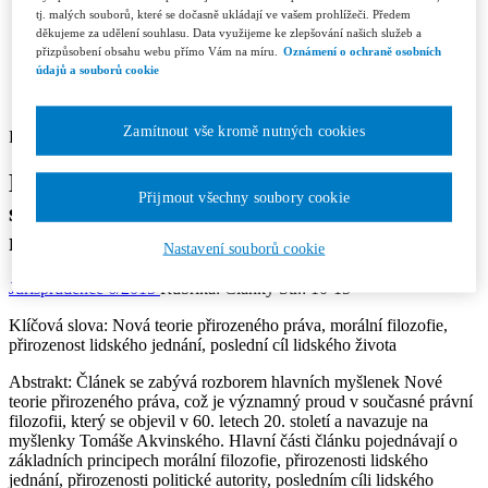
Recenzní řízení
tj. malých souborů, které se dočasně ukládají ve vašem prohlížeči. Předem
Etický kodex
děkujeme za udělení souhlasu. Data využijeme ke zlepšování našich služeb a
Licenční a honorářové podmínky
přizpůsobení obsahu webu přímo Vám na míru.
Oznámení o ochraně osobních
Redakce
údajů a souborů cookie
Kontakty
Předplatné
Zamítnout vše kromě nutných cookies
Petr Osina | Právnická fakulta Univerzity Palackého, Olomouc
Nová teorie přirozeného práva jako
Přijmout všechny soubory cookie
součást renesance přirozenoprávního
myšlení ve 20. století
Nastavení souborů cookie
Jurisprudence 6/2015
Rubrika: Články
Str.: 10-15
Klíčová slova:
Nová teorie přirozeného práva, morální filozofie,
přirozenost lidského jednání, poslední cíl lidského života
Abstrakt:
Článek se zabývá rozborem hlavních myšlenek Nové
teorie přirozeného práva, což je významný proud v současné právní
filozofii, který se objevil v 60. letech 20. století a navazuje na
myšlenky Tomáše Akvinského. Hlavní části článku pojednávají o
základních principech morální filozofie, přirozenosti lidského
jednání, přirozenosti politické autority, posledním cíli lidského