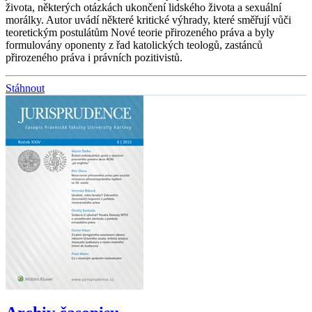
života, některých otázkách ukončení lidského života a sexuální
morálky. Autor uvádí některé kritické výhrady, které směřují vůči
teoretickým postulátům Nové teorie přirozeného práva a byly
formulovány oponenty z řad katolických teologů, zastánců
přirozeného práva i právních pozitivistů.
Stáhnout