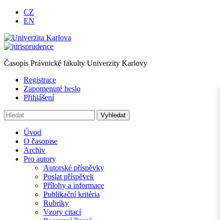
CZ
EN
Časopis Právnické fakulty Univerzity Karlovy
Registrace
Zapomenuté heslo
Přihlášení
Úvod
O časopise
Archiv
Pro autory
Autorské příspěvky
Poslat příspěvek
Přílohy a informace
Publikační kritéria
Rubriky
Vzory citací