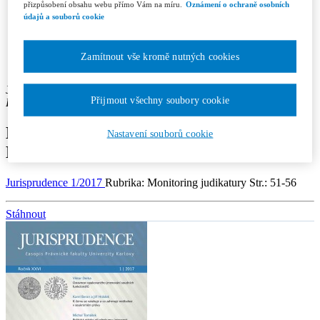
Recenzní řízení
přizpůsobení obsahu webu přímo Vám na míru.
Oznámení o ochraně osobních
Etický kodex
údajů a souborů cookie
Licenční a honorářové podmínky
Redakce
Kontakty
Zamítnout vše kromě nutných cookies
Předplatné
Jan Tlamycha
Přijmout všechny soubory cookie
Pracoviště autora: Evropský parlament
Monitoring judikatury Soudního dvora
Nastavení souborů cookie
EU a Tribunálu
Jurisprudence 1/2017
Rubrika: Monitoring judikatury
Str.: 51-56
Stáhnout