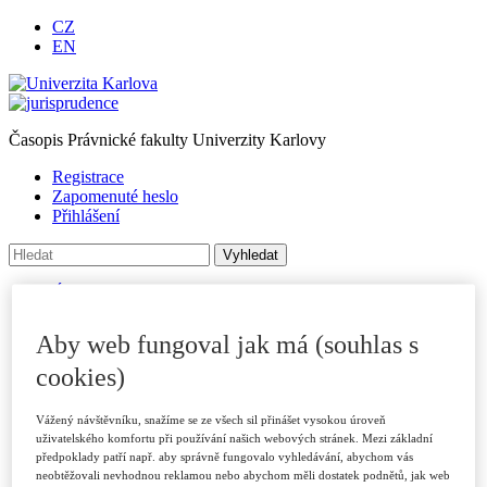
CZ
EN
Časopis Právnické fakulty Univerzity Karlovy
Registrace
Zapomenuté heslo
Přihlášení
Úvod
O časopise
Archiv
Aby web fungoval jak má (souhlas s
Pro autory
Autorské příspěvky
cookies)
Poslat příspěvek
Přílohy a informace
Vážený návštěvníku, snažíme se ze všech sil přinášet vysokou úroveň
Publikační kritéria
uživatelského komfortu při používání našich webových stránek. Mezi základní
Rubriky
předpoklady patří např. aby správně fungovalo vyhledávání, abychom vás
Vzory citací
neobtěžovali nevhodnou reklamou nebo abychom měli dostatek podnětů, jak web