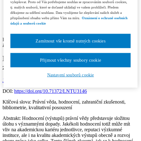
Recenzní řízení
vylepšovat. Proto od Vás potřebujeme souhlas se zpracováním souborů cookies,
Etický kodex
tj. malých souborů, které se dočasně ukládají ve vašem prohlížeči. Předem
Licenční a honorářové podmínky
děkujeme za udělení souhlasu. Data využijeme ke zlepšování našich služeb a
Redakce
přizpůsobení obsahu webu přímo Vám na míru.
Oznámení o ochraně osobních
Kontakty
údajů a souborů cookie
Předplatné
Pavlína Hubková
Zamítnout vše kromě nutných cookies
Pracoviště autora: Právnická fakulta, Univerzita v Maastrichtu
Hodnocení právní vědy – zkušenosti ze
Přijmout všechny soubory cookie
zahraničí
Nastavení souborů cookie
Jurisprudence 4-5/2025
Rubrika: Články
Str.: 89-96
DOI:
https://doi.org/10.71372/LNTU3146
Klíčová slova:
Právní věda, hodnocení, zahraniční zkušenosti,
bibliometrie, kvalitativní posouzení
Abstrakt:
Hodnocení (výstupů) právní vědy představuje složitou
úlohu s významnými dopady. Jakékoli hodnocení totiž může mít
vliv na akademickou kariéru jednotlivce, reputaci výzkumné
instituce, ale i na kvalitu akademických výstupů obecně a rozvoj
oboru práva jako celku. Tento článek zkoumá, jak se k hodnocení