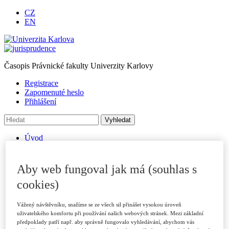
CZ
EN
Časopis Právnické fakulty Univerzity Karlovy
Registrace
Zapomenuté heslo
Přihlášení
Úvod
O časopise
Archiv
Pro autory
Aby web fungoval jak má (souhlas s
Autorské příspěvky
cookies)
Poslat příspěvek
Přílohy a informace
Publikační kritéria
Vážený návštěvníku, snažíme se ze všech sil přinášet vysokou úroveň
Rubriky
uživatelského komfortu při používání našich webových stránek. Mezi základní
Vzory citací
předpoklady patří např. aby správně fungovalo vyhledávání, abychom vás