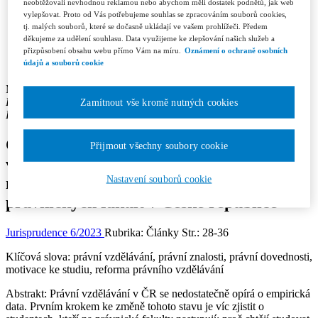
Recenzní řízení
neobtěžovali nevhodnou reklamou nebo abychom měli dostatek podnětů, jak web
Etický kodex
vylepšovat. Proto od Vás potřebujeme souhlas se zpracováním souborů cookies,
Licenční a honorářové podmínky
tj. malých souborů, které se dočasně ukládají ve vašem prohlížeči. Předem
Redakce
děkujeme za udělení souhlasu. Data využijeme ke zlepšování našich služeb a
přizpůsobení obsahu webu přímo Vám na míru.
Oznámení o ochraně osobních
Kontakty
údajů a souborů cookie
Předplatné
Michal Urban, Petr Soukup
Pracoviště autora: Právnická fakulta Univerzity Karlovy v Praze;
Zamítnout vše kromě nutných cookies
Fakulta sociálních věd Univerzity Karlovy
Co znají a dokáží studenti práv a proč
Přijmout všechny soubory cookie
vlastně práva studují? Empirický pohled
Nastavení souborů cookie
na studenty třetího a pátého ročníku tří
právnických fakult v České republice
Jurisprudence 6/2023
Rubrika: Články
Str.: 28-36
Klíčová slova:
právní vzdělávání, právní znalosti, právní dovednosti,
motivace ke studiu, reforma právního vzdělávání
Abstrakt:
Právní vzdělávání v ČR se nedostatečně opírá o empirická
data. Prvním krokem ke změně tohoto stavu je víc zjistit o