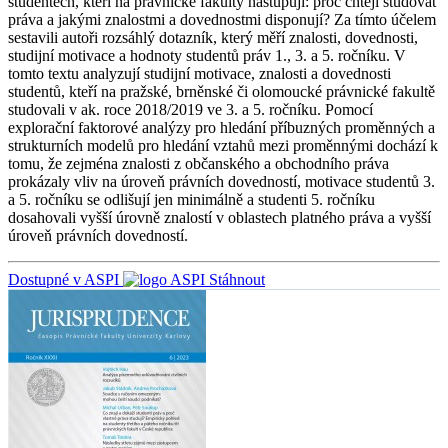
studentech, kteří na právnické fakulty nastupují: proč chtějí studovat
práva a jakými znalostmi a dovednostmi disponují? Za tímto účelem
sestavili autoři rozsáhlý dotazník, který měří znalosti, dovednosti,
studijní motivace a hodnoty studentů práv 1., 3. a 5. ročníku. V
tomto textu analyzují studijní motivace, znalosti a dovednosti
studentů, kteří na pražské, brněnské či olomoucké právnické fakultě
studovali v ak. roce 2018/2019 ve 3. a 5. ročníku. Pomocí
explorační faktorové analýzy pro hledání příbuzných proměnných a
strukturních modelů pro hledání vztahů mezi proměnnými dochází k
tomu, že zejména znalosti z občanského a obchodního práva
prokázaly vliv na úroveň právních dovedností, motivace studentů 3.
a 5. ročníku se odlišují jen minimálně a studenti 5. ročníku
dosahovali vyšší úrovně znalostí v oblastech platného práva a vyšší
úroveň právních dovedností.
Dostupné v ASPI
Stáhnout