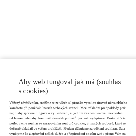
Aby web fungoval jak má (souhlas
s cookies)
Vážený návštěvníku, snažíme se ze všech sil přinášet vysokou úroveň uživatelského
komfortu při používání našich webových stránek. Mezi základní předpoklady patří
např. aby správně fungovalo vyhledávání, abychom vás neobtěžovali nevhodnou
reklamou nebo abychom měli dostatek podnětů, jak web vylepšovat. Proto od Vás
potřebujeme souhlas se zpracováním souborů cookies, tj. malých souborů, které se
dočasně ukládají ve vašem prohlížeči. Předem děkujeme za udělení souhlasu. Data
využijeme ke zlepšování našich služeb a přizpůsobení obsahu webu přímo Vám na