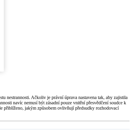
u nestrannosti. Ačkoliv je právní úprava nastavena tak, aby zajistila
nnosti navíc nemusí být zásadní pouze vnitřní přesvědčení soudce k
bude přiblíženo, jakým způsobem ovlivňují předsudky rozhodovací