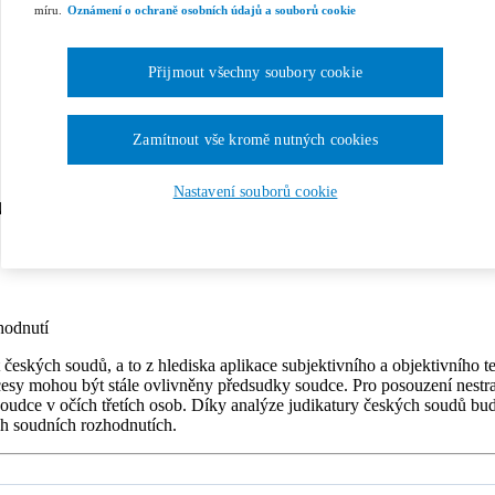
míru.
Oznámení o ochraně osobních údajů a souborů cookie
Přijmout všechny soubory cookie
Zamítnout vše kromě nutných cookies
Nastavení souborů cookie
oudů
hodnutí
kých soudů, a to z hlediska aplikace subjektivního a objektivního test
esy mohou být stále ovlivněny předsudky soudce. Pro posouzení nestra
ti soudce v očích třetích osob. Díky analýze judikatury českých soudů 
ch soudních rozhodnutích.