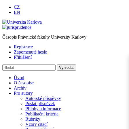
CZ
EN
Časopis Právnické fakulty Univerzity Karlovy
Registrace
Zapomenuté heslo
Přihlášení
Úvod
O časopise
Archiv
Pro autory
Autorské příspěvky
Poslat příspěvek
Přílohy a informace
Publikační kritéria
Rubriky
Vzory citací