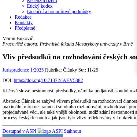
Recenzní řízení
Etický kodex
Licenční a honorářové podmínky
Redakce
Kontakty
Předplatné
Martin Bukovič
Pracoviště autora: Právnická fakulta Masarykovy univerzity v Brně
Vliv předsudků na rozhodování českých s
Jurisprudence 1/2025
Rubrika: Články
Str.: 11-25
DOI:
https://doi.org/10.71372/IAEV5382
Klíčová slova:
nestrannost, předsudky, námitka podjatosti, soudní roz
Abstrakt:
Článek se zabývá vlivem předsudků na rozhodovací činnost čes
maximální míru nestrannosti soudního rozhodování, rozhodovací proc
projednávané věci, ale také vnější okolnosti, tudíž zdání nestrannos
procesy českých soudů a jak jsou tyto vlivy reflektovány v konkrétní
Dostupné v ASPI
Stáhnout