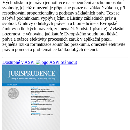
Východiskem je právo jednotlivce na sebeurčení a ochranu osobní
svobody, jejichž omezení je přípustné pouze na základě zákona, při
respektování proporcionality a podstaty základních práv. Text se
zabývá podmínkami vyplývajícími z Listiny základních práv a
svobod, Úmluvy o lidských právech a biomedicíně a Evropské
úmluvy o lidských právech, zejména čl. 5 odst. 1 písm. e). Zvláštní
pozornost je věnována judikatuře Evropského soudu pro lidská
práva a otázce efektivity procesních záruk v aplikační praxi,
zejména riziku formalizace soudního přezkumu, omezené efektivitě
právní pomoci a problematice krátkodobých detencí.
Dostupné v ASPI
Stáhnout