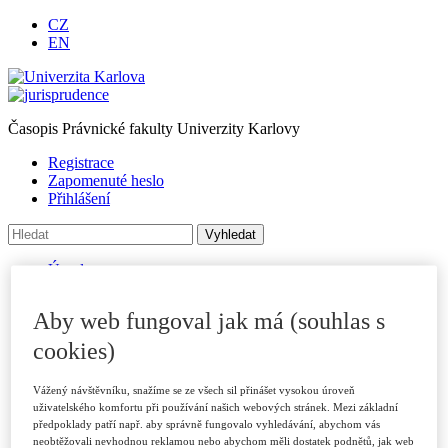
CZ
EN
Časopis Právnické fakulty Univerzity Karlovy
Registrace
Zapomenuté heslo
Přihlášení
Úvod
O časopise
Archiv
Aby web fungoval jak má (souhlas s
Pro autory
Autorské příspěvky
cookies)
Poslat příspěvek
Přílohy a informace
Vážený návštěvníku, snažíme se ze všech sil přinášet vysokou úroveň
Publikační kritéria
uživatelského komfortu při používání našich webových stránek. Mezi základní
Rubriky
předpoklady patří např. aby správně fungovalo vyhledávání, abychom vás
Vzory citací
neobtěžovali nevhodnou reklamou nebo abychom měli dostatek podnětů, jak web