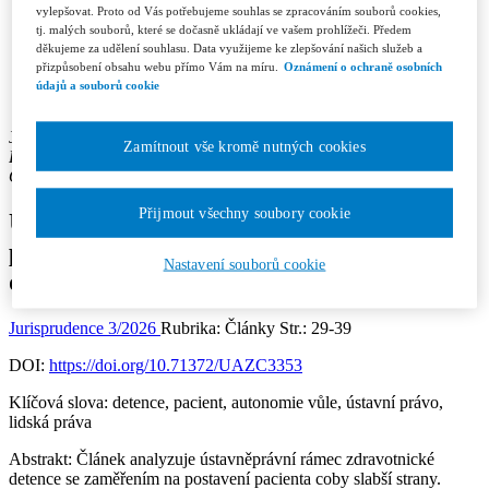
Recenzní řízení
vylepšovat. Proto od Vás potřebujeme souhlas se zpracováním souborů cookies,
Etický kodex
tj. malých souborů, které se dočasně ukládají ve vašem prohlížeči. Předem
Licenční a honorářové podmínky
děkujeme za udělení souhlasu. Data využijeme ke zlepšování našich služeb a
Redakce
přizpůsobení obsahu webu přímo Vám na míru.
Oznámení o ochraně osobních
Kontakty
údajů a souborů cookie
Předplatné
Jan Grepl
Zamítnout vše kromě nutných cookies
Pracoviště autora: Právnické fakulta Univerzity Palackého v
Olomouci
Přijmout všechny soubory cookie
Ústavněprávní východiska ochrany
pacienta coby slabší strany v rámci
Nastavení souborů cookie
detence
Jurisprudence 3/2026
Rubrika: Články
Str.: 29-39
DOI:
https://doi.org/10.71372/UAZC3353
Klíčová slova:
detence, pacient, autonomie vůle, ústavní právo,
lidská práva
Abstrakt:
Článek analyzuje ústavněprávní rámec zdravotnické
detence se zaměřením na postavení pacienta coby slabší strany.