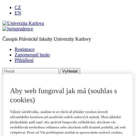
CZ
EN
Časopis Právnické fakulty Univerzity Karlovy
Registrace
Zapomenuté heslo
Přihlášení
Úvod
O časopise
Aby web fungoval jak má (souhlas s
Archiv
Pro autory
cookies)
Autorské příspěvky
Poslat příspěvek
Vážený návštěvníku, snažíme se ze všech sil přinášet vysokou úroveň
Přílohy a informace
uživatelského komfortu při používání našich webových stránek. Mezi základní
Publikační kritéria
předpoklady patří např. aby správně fungovalo vyhledávání, abychom vás
Rubriky
neobtěžovali nevhodnou reklamou nebo abychom měli dostatek podnětů, jak web
Vzory citací
vylepšovat. Proto od Vás potřebujeme souhlas se zpracováním souborů cookies,