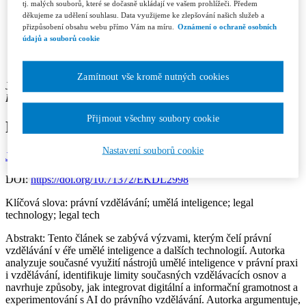
Recenzní řízení
tj. malých souborů, které se dočasně ukládají ve vašem prohlížeči. Předem
Etický kodex
děkujeme za udělení souhlasu. Data využijeme ke zlepšování našich služeb a
Licenční a honorářové podmínky
přizpůsobení obsahu webu přímo Vám na míru.
Oznámení o ochraně osobních
Redakce
údajů a souborů cookie
Kontakty
Předplatné
Zamítnout vše kromě nutných cookies
Jana Soukupová
Pracoviště autora: Právnická fakulta Univerzity Karlovy v Praze
Přijmout všechny soubory cookie
Role technologií v právním vzdělávání
Nastavení souborů cookie
Jurisprudence 3/2026
Rubrika: Diskuse
Str.: 40-47
DOI:
https://doi.org/10.71372/EKDL2998
Klíčová slova:
právní vzdělávání; umělá inteligence; legal
technology; legal tech
Abstrakt:
Tento článek se zabývá výzvami, kterým čelí právní
vzdělávání v éře umělé inteligence a dalších technologií. Autorka
analyzuje současné využití nástrojů umělé inteligence v právní praxi
i vzdělávání, identifikuje limity současných vzdělávacích osnov a
navrhuje způsoby, jak integrovat digitální a informační gramotnost a
experimentování s AI do právního vzdělávání. Autorka argumentuje,