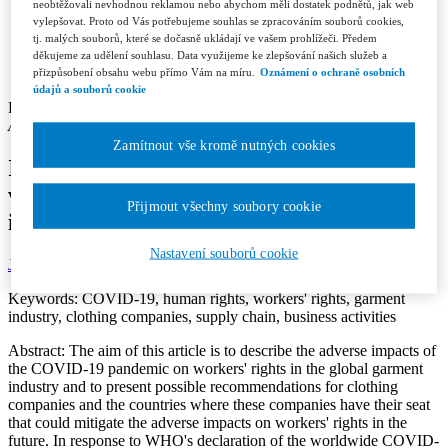
Contacts
neobtěžovali nevhodnou reklamou nebo abychom měli dostatek podnětů, jak web
Licence and Royalty Terms and Conditions
vylepšovat. Proto od Vás potřebujeme souhlas se zpracováním souborů cookies,
Editorial board
tj. malých souborů, které se dočasně ukládají ve vašem prohlížeči. Předem
Contacts
děkujeme za udělení souhlasu. Data využijeme ke zlepšování našich služeb a
Subscription
přizpůsobení obsahu webu přímo Vám na míru.
Oznámení o ochraně osobních
údajů a souborů cookie
Barbora Hnátová
Author’s affiliation: Faculty of Law, Charles University in Prague
Zamítnout vše kromě nutných cookies
Impacts of the COVID-19 pandemic on
workers‘ rights in the global garment
Přijmout všechny soubory cookie
industry
Nastavení souborů cookie
Jurisprudence 3/2022
Section: Articles
Page: 34-40
Keywords:
COVID-19, human rights, workers' rights, garment
industry, clothing companies, supply chain, business activities
Abstract:
The aim of this article is to describe the adverse impacts of
the COVID-19 pandemic on workers' rights in the global garment
industry and to present possible recommendations for clothing
companies and the countries where these companies have their seat
that could mitigate the adverse impacts on workers' rights in the
future. In response to WHO's declaration of the worldwide COVID-