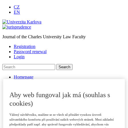
CZ
EN
Journal of the Charles University Law Faculty
Registration
Password renewal
Login
Homepage
About journal
Journal Archive
For authors
Aby web fungoval jak má (souhlas s
Submitting Papers
cookies)
Publication Criteria
Sections
Examples of Citations
Vážený návštěvníku, snažíme se ze všech sil přinášet vysokou úroveň
Peer Review Process
uživatelského komfortu při používání našich webových stránek. Mezi základní
Code of Ethics
předpoklady patří např. aby správně fungovalo vyhledávání, abychom vás