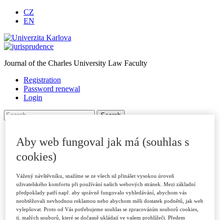
CZ
EN
Journal of the Charles University Law Faculty
Registration
Password renewal
Login
Homepage
Aby web fungoval jak má (souhlas s
About journal
Journal Archive
cookies)
For authors
Submitting Papers
Publication Criteria
Vážený návštěvníku, snažíme se ze všech sil přinášet vysokou úroveň
uživatelského komfortu při používání našich webových stránek. Mezi základní
Sections
předpoklady patří např. aby správně fungovalo vyhledávání, abychom vás
Examples of Citations
neobtěžovali nevhodnou reklamou nebo abychom měli dostatek podnětů, jak web
Peer Review Process
vylepšovat. Proto od Vás potřebujeme souhlas se zpracováním souborů cookies,
Code of Ethics
tj. malých souborů, které se dočasně ukládají ve vašem prohlížeči. Předem