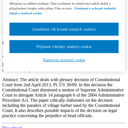
Contacts
děkujeme za udělení souhlasu. Data využijeme ke zlepšování našich služeb a
Licence and Royalty Terms and Conditions
přizpůsobení obsahu webu přímo Vám na míru.
Oznámení o ochraně osobních
Editorial board
údajů a souborů cookie
Contacts
Subscription
Zamítnout vše kromě nutných cookies
Jan Jirásek
Constitutionally Conformal Barber
Přijmout všechny soubory cookie
Jurisprudence 7/2013
Section: Articles
Page: 7-11
Nastavení souborů cookie
Keywords:
constitution, constitutional court, barber, prejudice,
administrative procedure
Abstract:
The article deals with plenary decision of Constitutional
Court from 2nd April 2013, Pl. ÚS 30/09. In this decision the
Constitutional Court dismissed a motion of Supreme Administrative
Court to abrogate Article 14 paragraph 6 of the 2004 Administrative
Procedure Act. The paper critically elaborates on the decision
including the paradox of village barber used by the Constitutional
Court. It also describes possible impacts of the decision on legal
practice concerning the prejudice of head officials.