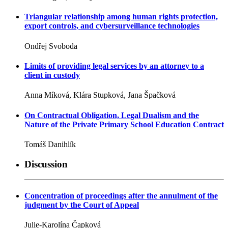
Triangular relationship among human rights protection,
export controls, and cybersurveillance technologies
Ondřej Svoboda
Limits of providing legal services by an attorney to a
client in custody
Anna Míková, Klára Stupková, Jana Špačková
On Contractual Obligation, Legal Dualism and the
Nature of the Private Primary School Education Contract
Tomáš Danihlík
Discussion
Concentration of proceedings after the annulment of the
judgment by the Court of Appeal
Julie-Karolína Čapková