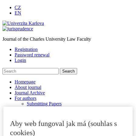
CZ
EN
Journal of the Charles University Law Faculty
Registration
Password renewal
Login
Homepage
About journal
Journal Archive
For authors
Submitting Papers
Publication Criteria
Sections
Examples of Citations
Aby web fungoval jak má (souhlas s
Peer Review Process
Code of Ethics
cookies)