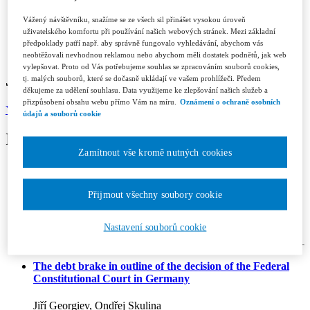
Contacts
Licence and Royalty Terms and Conditions
Vážený návštěvníku, snažíme se ze všech sil přinášet vysokou úroveň
Editorial board
uživatelského komfortu při používání našich webových stránek. Mezi základní
Contacts
předpoklady patří např. aby správně fungovalo vyhledávání, abychom vás
Subscription
neobtěžovali nevhodnou reklamou nebo abychom měli dostatek podnětů, jak web
vylepšovat. Proto od Vás potřebujeme souhlas se zpracováním souborů cookies,
Jurisprudence 4/2024
tj. malých souborů, které se dočasně ukládají ve vašem prohlížeči. Předem
děkujeme za udělení souhlasu. Data využijeme ke zlepšování našich služeb a
přizpůsobení obsahu webu přímo Vám na míru.
Oznámení o ochraně osobních
Year 2024
ISSN 1802-3843 (print)
údajů a souborů cookie
Issue content
Zamítnout vše kromě nutných cookies
Editorial
Přijmout všechny soubory cookie
Marek Antoš
Articles
Nastavení souborů cookie
The debt brake in outline of the decision of the Federal
Constitutional Court in Germany
Jiří Georgiev, Ondřej Skulina