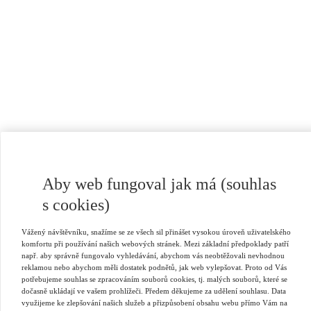
Aby web fungoval jak má (souhlas
s cookies)
Vážený návštěvníku, snažíme se ze všech sil přinášet vysokou úroveň uživatelského
komfortu při používání našich webových stránek. Mezi základní předpoklady patří
např. aby správně fungovalo vyhledávání, abychom vás neobtěžovali nevhodnou
reklamou nebo abychom měli dostatek podnětů, jak web vylepšovat. Proto od Vás
potřebujeme souhlas se zpracováním souborů cookies, tj. malých souborů, které se
dočasně ukládají ve vašem prohlížeči. Předem děkujeme za udělení souhlasu. Data
využijeme ke zlepšování našich služeb a přizpůsobení obsahu webu přímo Vám na