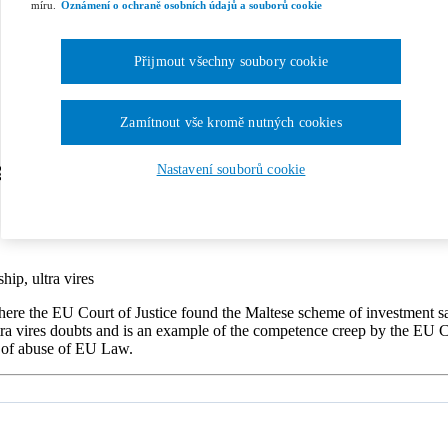
míru.
Oznámení o ochraně osobních údajů a souborů cookie
Přijmout všechny soubory cookie
Zamítnout vše kromě nutných cookies
ement on the sale of Maltese citizenship
Nastavení souborů cookie
ip, ultra vires
where the EU Court of Justice found the Maltese scheme of investment sa
ultra vires doubts and is an example of the competence creep by the EU Co
e of abuse of EU Law.