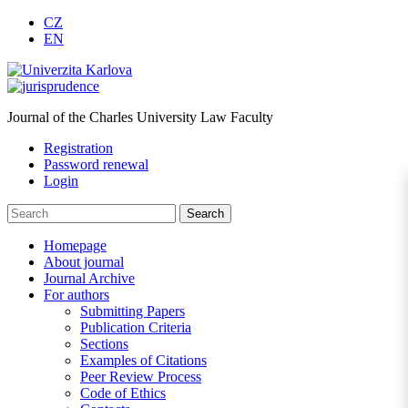
CZ
EN
Journal of the Charles University Law Faculty
Registration
Password renewal
Login
Homepage
About journal
Journal Archive
For authors
Submitting Papers
Publication Criteria
Sections
Examples of Citations
Peer Review Process
Code of Ethics