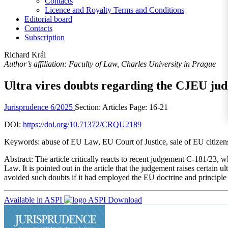
Contacts
Licence and Royalty Terms and Conditions
Editorial board
Contacts
Subscription
Richard Král
Author’s affiliation: Faculty of Law, Charles University in Prague
Ultra vires doubts regarding the CJEU judg
Jurisprudence 6/2025
Section: Articles
Page: 16-21
DOI:
https://doi.org/10.71372/CRQU2189
Keywords:
abuse of EU Law, EU Court of Justice, sale of EU citizensh
Abstract:
The article critically reacts to recent judgement C-181/23, 
Law. It is pointed out in the article that the judgement raises certain 
avoided such doubts if it had employed the EU doctrine and principl
Available in ASPI
Download