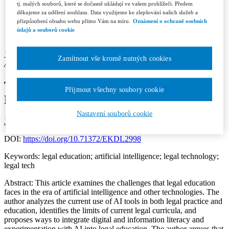
Contacts
tj. malých souborů, které se dočasně ukládají ve vašem prohlížeči. Předem
Licence and Royalty Terms and Conditions
děkujeme za udělení souhlasu. Data využijeme ke zlepšování našich služeb a
Editorial board
přizpůsobení obsahu webu přímo Vám na míru.
Oznámení o ochraně osobních
Contacts
údajů a souborů cookie
Subscription
Jana Soukupová
Zamítnout vše kromě nutných cookies
Author’s affiliation: Faculty of Law, Charles University in Prague
The Role of Technology in the Legal
Přijmout všechny soubory cookie
Education
Nastavení souborů cookie
Jurisprudence 3/2026
Section: Discussion
Page: 40-47
DOI:
https://doi.org/10.71372/EKDL2998
Keywords:
legal education; artificial intelligence; legal technology;
legal tech
Abstract:
This article examines the challenges that legal education
faces in the era of artificial intelligence and other technologies. The
author analyzes the current use of AI tools in both legal practice and
education, identifies the limits of current legal curricula, and
proposes ways to integrate digital and information literacy and
experimentation with AI into legal education. The author argues that