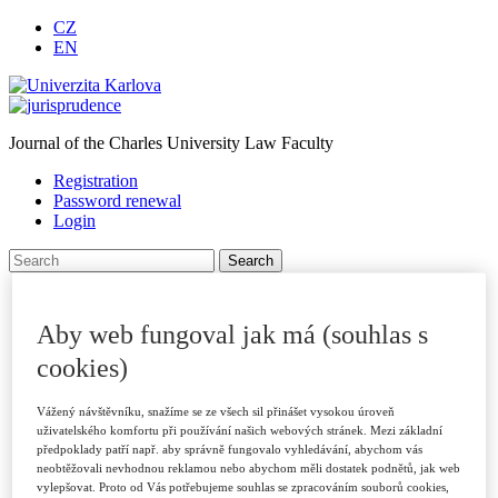
CZ
EN
Journal of the Charles University Law Faculty
Registration
Password renewal
Login
Homepage
About journal
Aby web fungoval jak má (souhlas s
Journal Archive
For authors
cookies)
Submitting Papers
Publication Criteria
Vážený návštěvníku, snažíme se ze všech sil přinášet vysokou úroveň
Sections
uživatelského komfortu při používání našich webových stránek. Mezi základní
Examples of Citations
předpoklady patří např. aby správně fungovalo vyhledávání, abychom vás
Peer Review Process
neobtěžovali nevhodnou reklamou nebo abychom měli dostatek podnětů, jak web
Code of Ethics
vylepšovat. Proto od Vás potřebujeme souhlas se zpracováním souborů cookies,