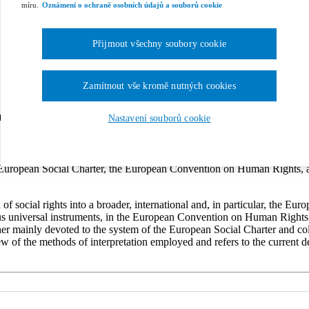
míru.
Oznámení o ochraně osobních údajů a souborů cookie
Přijmout všechny soubory cookie
Zamítnout vše kromě nutných cookies
pean, Framework for the Internal Debate on 
Nastavení souborů cookie
e European Social Charter, the European Convention on Human Rights, ad
n of social rights into a broader, international and, in particular, the 
ious universal instruments, in the European Convention on Human Rights
her mainly devoted to the system of the European Social Charter and co
w of the methods of interpretation employed and refers to the current de