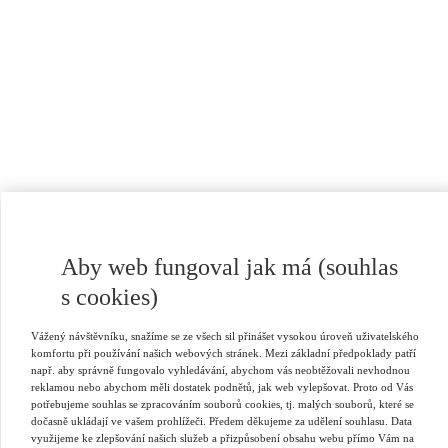
Aby web fungoval jak má (souhlas
s cookies)
Vážený návštěvníku, snažíme se ze všech sil přinášet vysokou úroveň uživatelského
komfortu při používání našich webových stránek. Mezi základní předpoklady patří
např. aby správně fungovalo vyhledávání, abychom vás neobtěžovali nevhodnou
reklamou nebo abychom měli dostatek podnětů, jak web vylepšovat. Proto od Vás
potřebujeme souhlas se zpracováním souborů cookies, tj. malých souborů, které se
dočasně ukládají ve vašem prohlížeči. Předem děkujeme za udělení souhlasu. Data
využijeme ke zlepšování našich služeb a přizpůsobení obsahu webu přímo Vám na