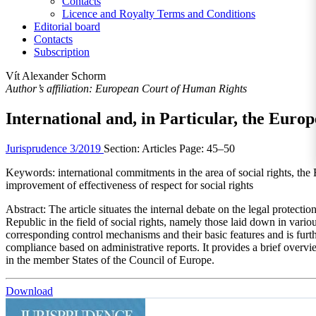
Contacts
Licence and Royalty Terms and Conditions
Editorial board
Contacts
Subscription
Vít Alexander Schorm
Author’s affiliation: European Court of Human Rights
International and, in Particular, the Euro
Jurisprudence 3/2019
Section: Articles
Page: 45–50
Keywords:
international commitments in the area of social rights, th
improvement of effectiveness of respect for social rights
Abstract:
The article situates the internal debate on the legal protectio
Republic in the field of social rights, namely those laid down in var
corresponding control mechanisms and their basic features and is furt
compliance based on administrative reports. It provides a brief overvie
in the member States of the Council of Europe.
Download