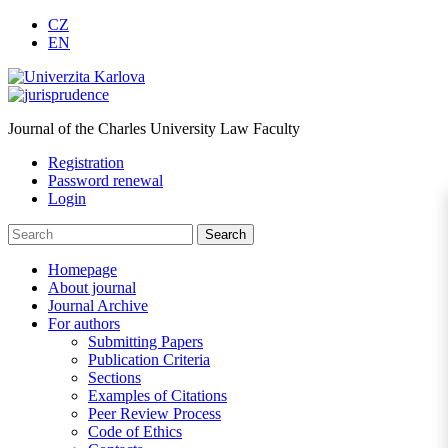
CZ
EN
Journal of the Charles University Law Faculty
Registration
Password renewal
Login
Homepage
About journal
Journal Archive
For authors
Submitting Papers
Publication Criteria
Sections
Examples of Citations
Peer Review Process
Code of Ethics